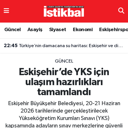
Eskişehirspor
Eskişehir Nöbetçi Eczaneler
Güncel
Asayiş
Siyaset
Ekonomi
Eskişehirsp
Güncel
Eskişehir Hava Durumu
22:45
Türkiye’nin damacana su haritası: Eskişehir ve diğer illerde fiyatlar ne kadar?
Asayiş
Eskişehir Namaz Vakitleri
GÜNCEL
Siyaset
Eskişehir Trafik Yoğunluk Haritası
Eskişehir’de YKS için
ulaşım hazırlıkları
Spor
TFF 3.Lig 4.Grup Puan Durumu ve Fikstür
tamamlandı
Eğitim
Tüm Manşetler
Eskişehir Büyükşehir Belediyesi, 20-21 Haziran
Ekonomi
Son Dakika Haberleri
2026 tarihlerinde gerçekleştirilecek
Yükseköğretim Kurumları Sınavı (YKS)
Sağlık
Haber Arşivi
kapsamında adayların sınav merkezlerine güvenli