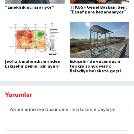
“Emekli ikinci işi arıyor”
TTKGSF Genel Başkanı Şen:
“Esnaf para kazanamıyor”
Jeofizik mühendislerinden
Eskişehir’de vatandaşın
Eskişehir zemini için uyarı!
tepkisi sonuç verdi:
Belediye harekete geçti
Yorumlar