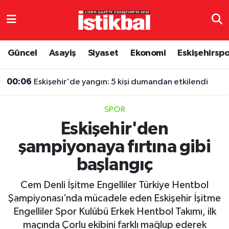
Eskişehirspor
Eskişehir Nöbetçi Eczaneler
Güncel
Asayiş
Siyaset
Ekonomi
Eskişehirsp
Güncel
Eskişehir Hava Durumu
00:06
Eskişehir'de yangın: 5 kişi dumandan etkilendi
Asayiş
Eskişehir Namaz Vakitleri
SPOR
Siyaset
Eskişehir Trafik Yoğunluk Haritası
Eskişehir'den
şampiyonaya fırtına gibi
Spor
TFF 3.Lig 4.Grup Puan Durumu ve Fikstür
başlangıç
Eğitim
Tüm Manşetler
Cem Denli İşitme Engelliler Türkiye Hentbol
Ekonomi
Son Dakika Haberleri
Şampiyonası’nda mücadele eden Eskişehir İşitme
Engelliler Spor Kulübü Erkek Hentbol Takımı, ilk
Sağlık
Haber Arşivi
maçında Çorlu ekibini farklı mağlup ederek