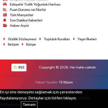
Eskişehir Trafik Yoğunluk Haritası
Puan Durumu ve Fikstür
Tüm Manşetler
Son Dakika Haberleri
Haber Arşivi
Gizlilik Sözleşmesi
Topluluk Kuralları
Yayın İlkeleri
İletişim
Künye
RSS
Copyright © 2026. Her hakkı saklıdır.
Haber Yazılımı:
TE Bilişim
En iyi site deneyimi sağlamak için çerezlerden
faydalanıyoruz. Detaylar için lütfen tıklayın.
Gizlilik
Sözleşmesi
Tamam