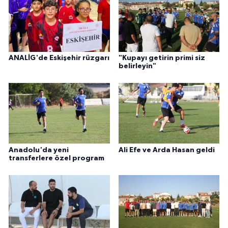
ANALİG'de Eskişehir rüzgarı
"Kupayı getirin primi siz
belirleyin"
Anadolu'da yeni
Ali Efe ve Arda Hasan geldi
transferlere özel program