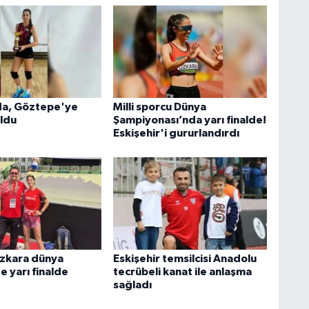
da, Göztepe'ye
Milli sporcu Dünya
oldu
Şampiyonası’nda yarı finalde!
Eskişehir'i gururlandırdı
zkara dünya
Eskişehir temsilcisi Anadolu
 yarı finalde
tecrübeli kanat ile anlaşma
sağladı