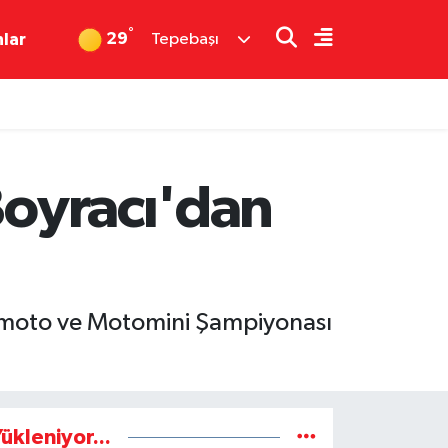
°
29
nlar
Tepebaşı
Boyracı'dan
ermoto ve Motomini Şampiyonası
ükleniyor...