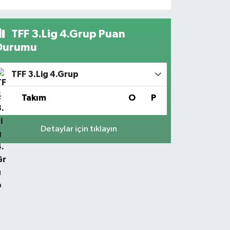
TFF 3.Lig 4.Grup Puan
Durumu
TFF 3.Lig 4.Grup
#
Takım
O
P
Detaylar için tıklayın