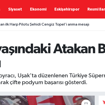
ş
Siyaset
Ekonomi
Eskişehirspor
Resmi ila
dan ilk Harp Pilotu Şehidi Cengiz Topel’i anma mesajı
 yaşındaki Atakan 
ı
n Boyracı, Uşak'ta düzenlenen Türkiye Süp
larak çifte podyum başarısı gösterdi.
Y