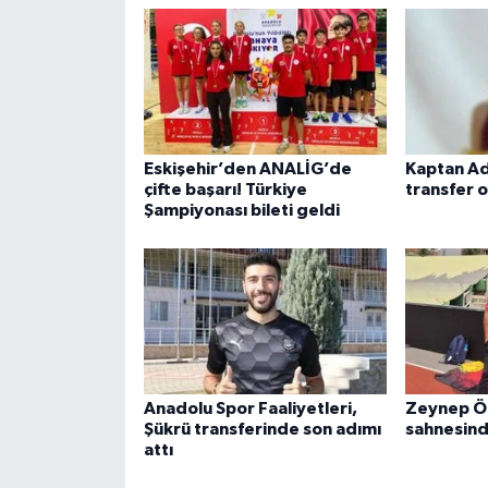
Eskişehir’den ANALİG’de
Kaptan A
çifte başarı! Türkiye
transfer 
Şampiyonası bileti geldi
Anadolu Spor Faaliyetleri,
Zeynep Ö
Şükrü transferinde son adımı
sahnesinde
attı