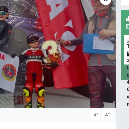
-
+
A
A