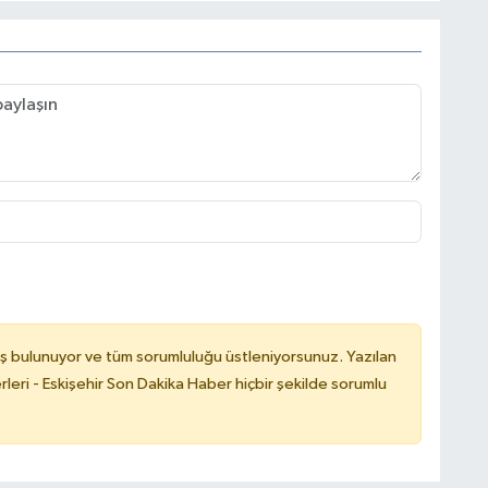
ş bulunuyor ve tüm sorumluluğu üstleniyorsunuz. Yazılan
leri - Eskişehir Son Dakika Haber hiçbir şekilde sorumlu