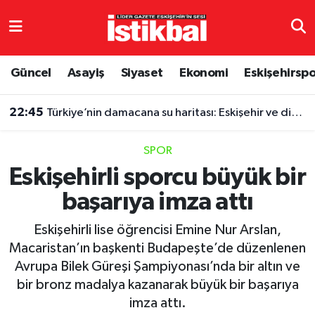
Eskişehirspor
Eskişehir Nöbetçi Eczaneler
Güncel
Asayiş
Siyaset
Ekonomi
Eskişehirsp
Güncel
Eskişehir Hava Durumu
22:45
Türkiye’nin damacana su haritası: Eskişehir ve diğer illerde fiyatlar ne kadar?
Asayiş
Eskişehir Namaz Vakitleri
SPOR
Siyaset
Eskişehir Trafik Yoğunluk Haritası
Eskişehirli sporcu büyük bir
başarıya imza attı
Spor
TFF 3.Lig 4.Grup Puan Durumu ve Fikstür
Eskişehirli lise öğrencisi Emine Nur Arslan,
Eğitim
Tüm Manşetler
Macaristan’ın başkenti Budapeşte’de düzenlenen
Avrupa Bilek Güreşi Şampiyonası’nda bir altın ve
Ekonomi
Son Dakika Haberleri
bir bronz madalya kazanarak büyük bir başarıya
imza attı.
Sağlık
Haber Arşivi