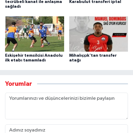
tecrübeli kanat ile anlaşma
Karabulut transferi iptal
sağladı
Eskişehir temsilcisi Anadolu
Mihalıççık'tan transfer
ilk etabı tamamladı
atağı
Yorumlar