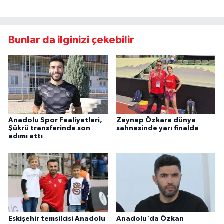
Bunlar da ilginizi çekebilir
Anadolu Spor Faaliyetleri,
Zeynep Özkara dünya
Şükrü transferinde son
sahnesinde yarı finalde
adımı attı
Eskişehir temsilcisi Anadolu
Anadolu'da Özkan