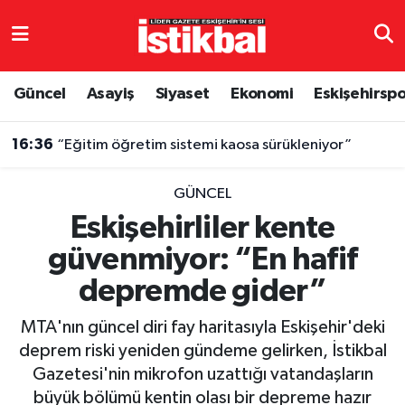
Eskişehirspor
Eskişehir Nöbetçi Eczaneler
Güncel
Asayiş
Siyaset
Ekonomi
Eskişehirsp
Güncel
Eskişehir Hava Durumu
16:36
“Eğitim öğretim sistemi kaosa sürükleniyor”
Asayiş
Eskişehir Namaz Vakitleri
GÜNCEL
Siyaset
Eskişehir Trafik Yoğunluk Haritası
Eskişehirliler kente
güvenmiyor: “En hafif
Spor
TFF 3.Lig 4.Grup Puan Durumu ve Fikstür
depremde gider”
Eğitim
Tüm Manşetler
MTA'nın güncel diri fay haritasıyla Eskişehir'deki
Ekonomi
Son Dakika Haberleri
deprem riski yeniden gündeme gelirken, İstikbal
Gazetesi'nin mikrofon uzattığı vatandaşların
Sağlık
Haber Arşivi
büyük bölümü kentin olası bir depreme hazır