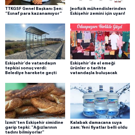
TTKGSF Genel Başkanı Şen:
Jeofizik mühendislerinden
“Esnaf para kazanamıyor”
Eskişehir zemini için uyarı!
Eskişehir’de vatandaşın
Eskişehir'de el emeği
tepkisi sonuç verdi:
ürünler o tarihte
Belediye harekete geçti
vatandaşla buluşacak
İzmit'ten Eskişehir simidine
Kalabak damacana suya
garip tepki: "Ağızlarının
zam: Yeni fiyatlar belli oldu
tadını bilmiyorlar"