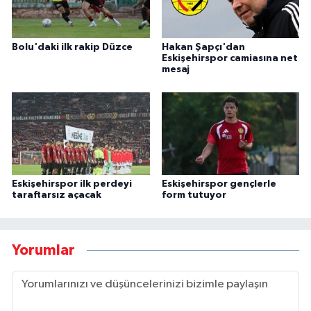
Bolu'daki ilk rakip Düzce
Hakan Şapçı'dan
Eskişehirspor camiasına net
mesaj
Eskişehirspor ilk perdeyi
Eskişehirspor gençlerle
taraftarsız açacak
form tutuyor
Yorumlar