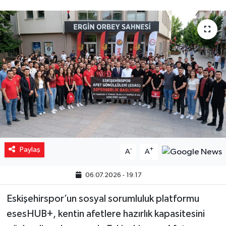
Yaşam
Resmi ilanlar
Paylaş
-
+
A
A
06.07.2026 - 19:17
Eskişehirspor’un sosyal sorumluluk platformu
esesHUB+, kentin afetlere hazırlık kapasitesini