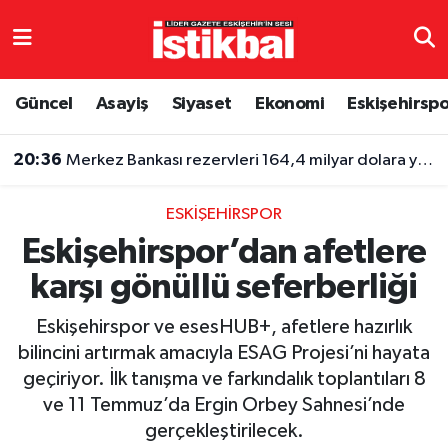
Eskişehirspor
Eskişehir Nöbetçi Eczaneler
Güncel
Asayiş
Siyaset
Ekonomi
Eskişehirsp
Güncel
Eskişehir Hava Durumu
20:36
Merkez Bankası rezervleri 164,4 milyar dolara yükseldi
Asayiş
Eskişehir Namaz Vakitleri
ESKIŞEHIRSPOR
Siyaset
Eskişehir Trafik Yoğunluk Haritası
Eskişehirspor’dan afetlere
karşı gönüllü seferberliği
Spor
TFF 3.Lig 4.Grup Puan Durumu ve Fikstür
Eskişehirspor ve esesHUB+, afetlere hazırlık
Eğitim
Tüm Manşetler
bilincini artırmak amacıyla ESAG Projesi’ni hayata
geçiriyor. İlk tanışma ve farkındalık toplantıları 8
Ekonomi
Son Dakika Haberleri
ve 11 Temmuz’da Ergin Orbey Sahnesi’nde
gerçekleştirilecek.
Sağlık
Haber Arşivi