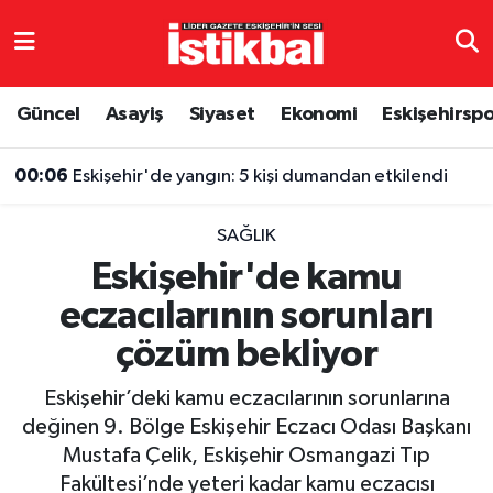
Eskişehirspor
Eskişehir Nöbetçi Eczaneler
Güncel
Asayiş
Siyaset
Ekonomi
Eskişehirsp
Güncel
Eskişehir Hava Durumu
00:06
Eskişehir'de yangın: 5 kişi dumandan etkilendi
Asayiş
Eskişehir Namaz Vakitleri
SAĞLIK
Siyaset
Eskişehir Trafik Yoğunluk Haritası
Eskişehir'de kamu
eczacılarının sorunları
Spor
TFF 3.Lig 4.Grup Puan Durumu ve Fikstür
çözüm bekliyor
Eğitim
Tüm Manşetler
Eskişehir’deki kamu eczacılarının sorunlarına
Ekonomi
Son Dakika Haberleri
değinen 9. Bölge Eskişehir Eczacı Odası Başkanı
Mustafa Çelik, Eskişehir Osmangazi Tıp
Sağlık
Haber Arşivi
Fakültesi’nde yeteri kadar kamu eczacısı