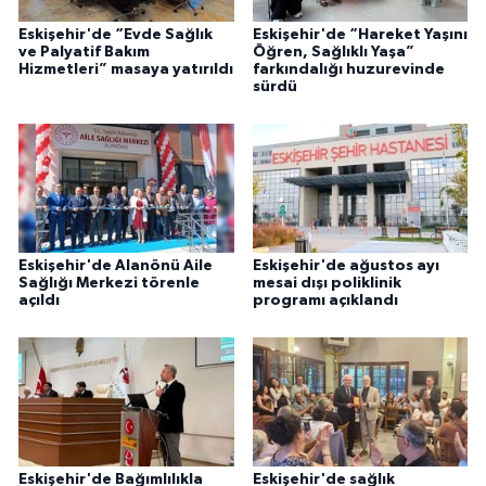
Eskişehir'de “Evde Sağlık
Eskişehir'de “Hareket Yaşını
ve Palyatif Bakım
Öğren, Sağlıklı Yaşa”
Hizmetleri” masaya yatırıldı
farkındalığı huzurevinde
sürdü
Eskişehir'de Alanönü Aile
Eskişehir'de ağustos ayı
Sağlığı Merkezi törenle
mesai dışı poliklinik
açıldı
programı açıklandı
Eskişehir'de Bağımlılıkla
Eskişehir'de sağlık