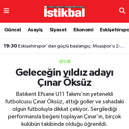
Eskişehirspor
Eskişehir Nöbetçi Eczaneler
Güncel
Asayiş
Siyaset
Ekonomi
Eskişehirsp
Güncel
Eskişehir Hava Durumu
19:30
Eskişehirspor'dan güçlü başlangıç: Muşspor’u 2-1 mağlup ettiler
Asayiş
Eskişehir Namaz Vakitleri
SPOR
Siyaset
Eskişehir Trafik Yoğunluk Haritası
Geleceğin yıldız adayı
Çınar Öksüz
Spor
TFF 3.Lig 4.Grup Puan Durumu ve Fikstür
Batıkent Efsane U11 Takımı'nın yetenekli
Eğitim
Tüm Manşetler
futbolcusu Çınar Öksüz, attığı goller ve sahadaki
olgun futboluyla dikkat çekiyor. Sergilediği
Ekonomi
Son Dakika Haberleri
performansla beğeni toplayan Çınar'ın, birçok
kulübün takibinde olduğu öğrenildi.
Sağlık
Haber Arşivi