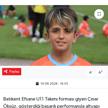
Yaşam
Resmi ilanlar
Paylaş
-
+
A
A
10.06.2026 - 16:55
Batıkent Efsane U11 Takımı forması giyen Çınar
Öksüz, gösterdiği başarılı performansla altyapı