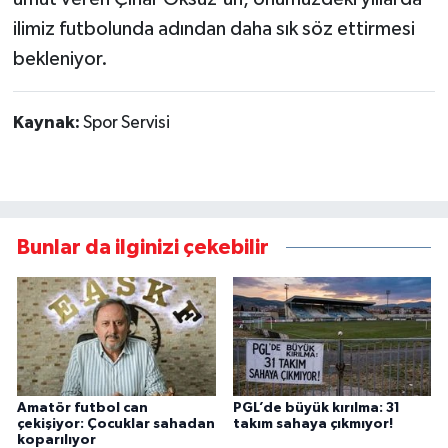
ilimiz futbolunda adından daha sık söz ettirmesi
bekleniyor.
Kaynak:
Spor Servisi
Bunlar da ilginizi çekebilir
Amatör futbol can
PGL’de büyük kırılma: 31
çekişiyor: Çocuklar sahadan
takım sahaya çıkmıyor!
koparılıyor