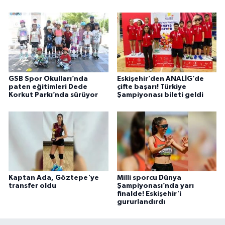
GSB Spor Okulları’nda
Eskişehir’den ANALİG’de
paten eğitimleri Dede
çifte başarı! Türkiye
Korkut Parkı’nda sürüyor
Şampiyonası bileti geldi
Kaptan Ada, Göztepe'ye
Milli sporcu Dünya
transfer oldu
Şampiyonası’nda yarı
finalde! Eskişehir'i
gururlandırdı