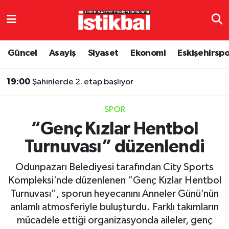
Eskişehirspor
Eskişehir Nöbetçi Eczaneler
Güncel
Asayiş
Siyaset
Ekonomi
Eskişehirsp
Güncel
Eskişehir Hava Durumu
19:00
Şahinlerde 2. etap başlıyor
Asayiş
Eskişehir Namaz Vakitleri
SPOR
Siyaset
Eskişehir Trafik Yoğunluk Haritası
“Genç Kızlar Hentbol
Turnuvası” düzenlendi
Spor
TFF 3.Lig 4.Grup Puan Durumu ve Fikstür
Odunpazarı Belediyesi tarafından City Sports
Eğitim
Tüm Manşetler
Kompleksi’nde düzenlenen “Genç Kızlar Hentbol
Turnuvası”, sporun heyecanını Anneler Günü’nün
Ekonomi
Son Dakika Haberleri
anlamlı atmosferiyle buluşturdu. Farklı takımların
mücadele ettiği organizasyonda aileler, genç
Sağlık
Haber Arşivi