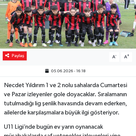
Yaşam
Resmi ilanlar
Paylaş
-
+
A
A
05.06.2026 - 16:18
Necdet Yıldırım 1 ve 2 nolu sahalarda Cumartesi
ve Pazar izleyenler gole doyacaklar. Sıralamanın
tutulmadığı lig şenlik havasında devam ederken,
ailelerde karşılaşmalara büyük ilgi gösteriyor.
U11 Ligi’nde bugün ev yarın oynanacak
müsabakalarda saf yetenekler izleyenleri yine