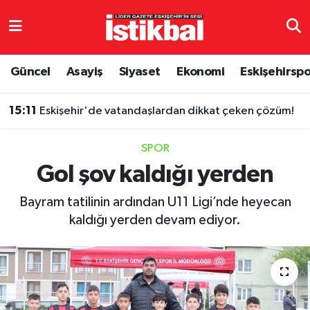
Eskişehirspor
Eskişehir Nöbetçi Eczaneler
Güncel
Asayiş
Siyaset
Ekonomi
Eskişehirsp
Güncel
Eskişehir Hava Durumu
15:11
Eskişehir'de vatandaşlardan dikkat çeken çözüm!
Asayiş
Eskişehir Namaz Vakitleri
SPOR
Siyaset
Eskişehir Trafik Yoğunluk Haritası
Gol şov kaldığı yerden
Spor
TFF 3.Lig 4.Grup Puan Durumu ve Fikstür
Bayram tatilinin ardından U11 Ligi’nde heyecan
kaldığı yerden devam ediyor.
Eğitim
Tüm Manşetler
Ekonomi
Son Dakika Haberleri
Sağlık
Haber Arşivi