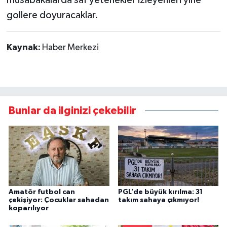
gollere doyuracaklar.
Kaynak:
Haber Merkezi
Bunlar da ilginizi çekebilir
Amatör futbol can
PGL’de büyük kırılma: 31
çekişiyor: Çocuklar sahadan
takım sahaya çıkmıyor!
koparılıyor