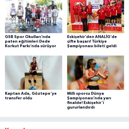
GSB Spor Okulları’nda
Eskişehir’den ANALİG’de
paten eğitimleri Dede
çifte başarı! Türkiye
Korkut Parkı’nda sürüyor
Şampiyonası bileti geldi
Kaptan Ada, Göztepe'ye
Milli sporcu Dünya
transfer oldu
Şampiyonası’nda yarı
finalde! Eskişehir'i
gururlandırdı