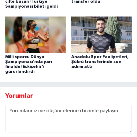
çifte başarı! Türkiye
transfer oldu
Şampiyonası bileti geldi
Milli sporcu Dünya
Anadolu Spor Faaliyetleri,
Şampiyonası’nda yarı
Şükrü transferinde son
finalde! Eskişehir'i
adımı attı
gururlandırdı
Yorumlar