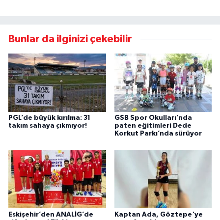
Bunlar da ilginizi çekebilir
PGL’de büyük kırılma: 31
GSB Spor Okulları’nda
takım sahaya çıkmıyor!
paten eğitimleri Dede
Korkut Parkı’nda sürüyor
Eskişehir’den ANALİG’de
Kaptan Ada, Göztepe'ye