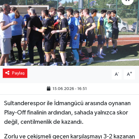
Yaşam
Resmi ilanlar
Paylaş
-
+
A
A
15.06.2026 - 16:51
Sultanderespor ile İdmangücü arasında oynanan
Play-Off finalinin ardından, sahada yalnızca skor
değil, centilmenlik de kazandı.
Zorlu ve çekişmeli geçen karşılaşmayı 3-2 kazanan