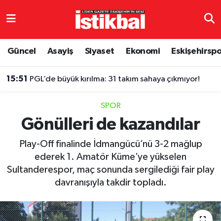
Eskişehirspor
Eskişehir Nöbetçi Eczaneler
Güncel
Asayiş
Siyaset
Ekonomi
Eskişehirsp
Güncel
Eskişehir Hava Durumu
15:51
PGL’de büyük kırılma: 31 takım sahaya çıkmıyor!
Asayiş
Eskişehir Namaz Vakitleri
SPOR
Siyaset
Eskişehir Trafik Yoğunluk Haritası
Gönülleri de kazandılar
Spor
TFF 3.Lig 4.Grup Puan Durumu ve Fikstür
Play-Off finalinde İdmangücü’nü 3-2 mağlup
ederek 1. Amatör Küme’ye yükselen
Eğitim
Tüm Manşetler
Sultanderespor, maç sonunda sergilediği fair play
davranışıyla takdir topladı.
Ekonomi
Son Dakika Haberleri
Sağlık
Haber Arşivi