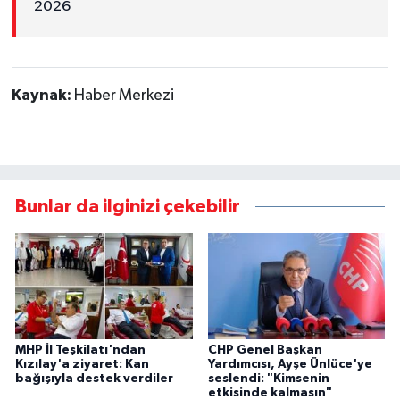
2026
Kaynak:
Haber Merkezi
Bunlar da ilginizi çekebilir
MHP İl Teşkilatı'ndan
CHP Genel Başkan
Kızılay'a ziyaret: Kan
Yardımcısı, Ayşe Ünlüce'ye
bağışıyla destek verdiler
seslendi: "Kimsenin
etkisinde kalmasın"