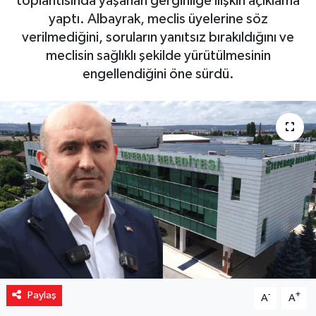
toplantısında yaşanan gerginliğe ilişkin açıklama
yaptı. Albayrak, meclis üyelerine söz
Yaşam
verilmediğini, soruların yanıtsız bırakıldığını ve
meclisin sağlıklı şekilde yürütülmesinin
Resmi ilanlar
engellendiğini öne sürdü.
Paylaş
-
+
A
A