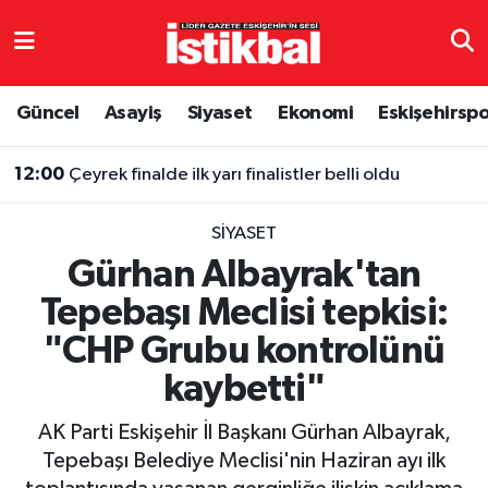
Eskişehirspor
Eskişehir Nöbetçi Eczaneler
Güncel
Asayiş
Siyaset
Ekonomi
Eskişehirsp
Güncel
Eskişehir Hava Durumu
12:00
Çeyrek finalde ilk yarı finalistler belli oldu
Asayiş
Eskişehir Namaz Vakitleri
SIYASET
Siyaset
Eskişehir Trafik Yoğunluk Haritası
Gürhan Albayrak'tan
Tepebaşı Meclisi tepkisi:
Spor
TFF 3.Lig 4.Grup Puan Durumu ve Fikstür
"CHP Grubu kontrolünü
Eğitim
Tüm Manşetler
kaybetti"
Ekonomi
Son Dakika Haberleri
AK Parti Eskişehir İl Başkanı Gürhan Albayrak,
Tepebaşı Belediye Meclisi'nin Haziran ayı ilk
Sağlık
Haber Arşivi