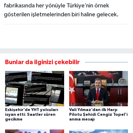
fabrikasında her yönüyle Türkiye’nin örnek
gösterilen işletmelerinden biri haline gelecek.
Bunlar da ilginizi çekebilir
Eskişehir’de YHT yolcuları
Vali Yılmaz’dan ilk Harp
isyan etti: Saatler süren
Pilotu Şehidi Cengiz Topel’i
gecikme
anma mesajı