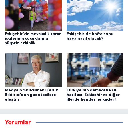
Eskişehir'de mevsimlik tarım
Eskişehir’de hafta sonu
işçilerinin çocuklarına
hava nasıl olacak?
sürpriz etkinlik
Medya ombudsmanı Faruk
Türkiye’nin damacana su
Bildirici’den gazetecilere
haritası: Eskişehir ve diğer
eleştiri
illerde fiyatlar ne kadar?
Yorumlar