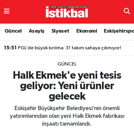
Eskişehirspor
Eskişehir Nöbetçi Eczaneler
Güncel
Asayiş
Siyaset
Ekonomi
Eskişehirsp
Güncel
Eskişehir Hava Durumu
15:51
PGL’de büyük kırılma: 31 takım sahaya çıkmıyor!
Asayiş
Eskişehir Namaz Vakitleri
GÜNCEL
Siyaset
Eskişehir Trafik Yoğunluk Haritası
Halk Ekmek'e yeni tesis
geliyor: Yeni ürünler
Spor
TFF 3.Lig 4.Grup Puan Durumu ve Fikstür
gelecek
Eğitim
Tüm Manşetler
Eskişehir Büyükşehir Belediyesi’nin önemli
Ekonomi
Son Dakika Haberleri
yatırımlarından olan yeni Halk Ekmek fabrikası
inşaatı tamamlandı.
Sağlık
Haber Arşivi