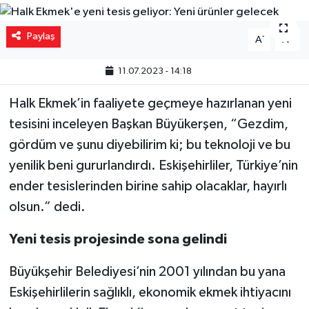
Yaşam
Paylaş
-
+
A
A
Resmi ilanlar
11.07.2023 - 14:18
Halk Ekmek’in faaliyete geçmeye hazırlanan yeni
tesisini inceleyen Başkan Büyükerşen, “Gezdim,
gördüm ve şunu diyebilirim ki; bu teknoloji ve bu
yenilik beni gururlandırdı. Eskişehirliler, Türkiye’nin
ender tesislerinden birine sahip olacaklar, hayırlı
olsun.” dedi.
Yeni tesis projesinde sona gelindi
Büyükşehir Belediyesi’nin 2001 yılından bu yana
Eskişehirlilerin sağlıklı, ekonomik ekmek ihtiyacını