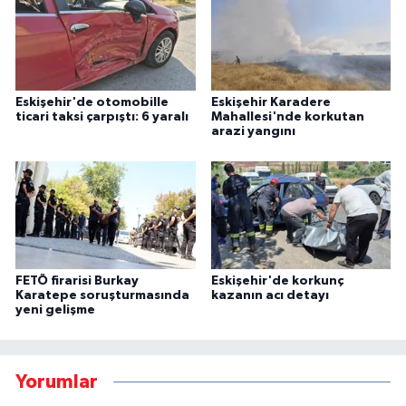
Eskişehir'de otomobille
Eskişehir Karadere
ticari taksi çarpıştı: 6 yaralı
Mahallesi'nde korkutan
arazi yangını
FETÖ firarisi Burkay
Eskişehir'de korkunç
Karatepe soruşturmasında
kazanın acı detayı
yeni gelişme
Yorumlar