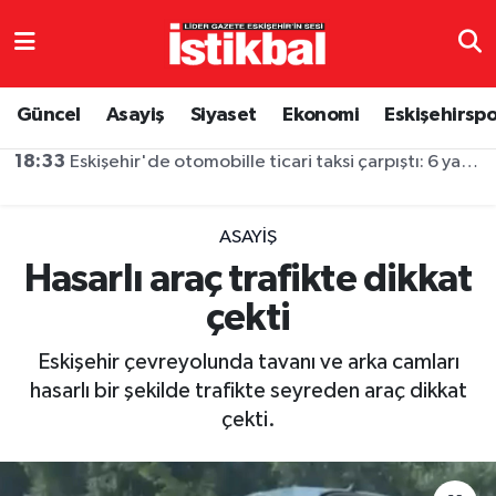
Eskişehirspor
Eskişehir Nöbetçi Eczaneler
Güncel
Asayiş
Siyaset
Ekonomi
Eskişehirsp
Güncel
Eskişehir Hava Durumu
18:25
Eskişehir’de miniklerden renkli Bisiklet Festivali
Asayiş
Eskişehir Namaz Vakitleri
ASAYIŞ
Siyaset
Eskişehir Trafik Yoğunluk Haritası
Hasarlı araç trafikte dikkat
çekti
Spor
TFF 3.Lig 4.Grup Puan Durumu ve Fikstür
Eskişehir çevreyolunda tavanı ve arka camları
Eğitim
Tüm Manşetler
hasarlı bir şekilde trafikte seyreden araç dikkat
çekti.
Ekonomi
Son Dakika Haberleri
Sağlık
Haber Arşivi