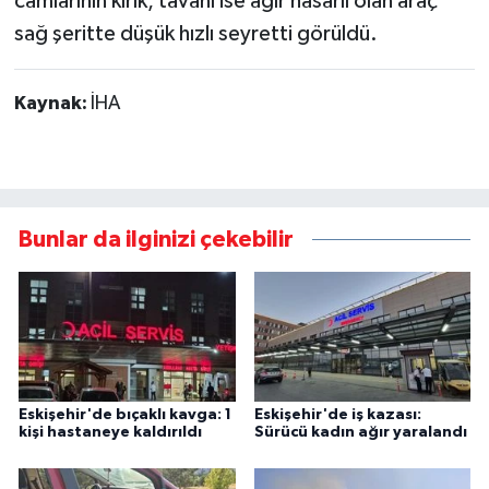
camlarının kırık, tavanı ise ağır hasarlı olan araç
sağ şeritte düşük hızlı seyretti görüldü.
Kaynak:
İHA
Bunlar da ilginizi çekebilir
Eskişehir'de bıçaklı kavga: 1
Eskişehir'de iş kazası:
kişi hastaneye kaldırıldı
Sürücü kadın ağır yaralandı