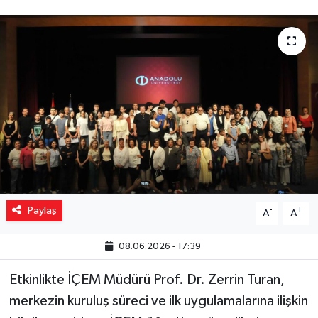
Yaşam
Resmi ilanlar
Paylaş
-
+
A
A
08.06.2026 - 17:39
Etkinlikte İÇEM Müdürü Prof. Dr. Zerrin Turan,
merkezin kuruluş süreci ve ilk uygulamalarına ilişkin