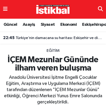
Eskişehirspor
Eskişehir Nöbetçi Eczaneler
Güncel
Asayiş
Siyaset
Ekonomi
Eskişehirsp
Güncel
Eskişehir Hava Durumu
22:45
Türkiye’nin damacana su haritası: Eskişehir ve diğer illerde fiyatlar ne kadar?
Asayiş
Eskişehir Namaz Vakitleri
EĞITIM
Siyaset
Eskişehir Trafik Yoğunluk Haritası
İÇEM Mezunlar Gününde
ilham veren buluşma
Spor
TFF 3.Lig 4.Grup Puan Durumu ve Fikstür
Anadolu Üniversitesi İşitme Engelli Çocuklar
Eğitim
Tüm Manşetler
Eğitim, Araştırma ve Uygulama Merkezi (İÇEM)
tarafından düzenlenen "İÇEM Mezunlar Günü"
Ekonomi
Son Dakika Haberleri
etkinliği, Öğrenci Merkezi Yunus Emre Salonunda
gerçekleştirildi.
Sağlık
Haber Arşivi