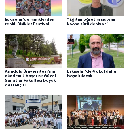
Eskişehir’de miniklerden
“Eğitim öğretim sistemi
renkli Bisiklet Festivali
kaosa sürükleniyor”
Anadolu Üniversitesi'nin
Eskişehir’de 4 okul daha
akademik başarısı: Güzel
boşaltılacak
Sanatlar Fakültesi büyük
destekçisi