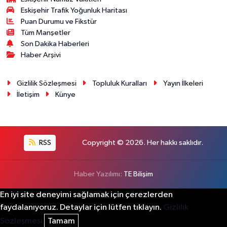
Eskişehir Trafik Yoğunluk Haritası
Puan Durumu ve Fikstür
Tüm Manşetler
Son Dakika Haberleri
Haber Arşivi
Gizlilik Sözleşmesi
Topluluk Kuralları
Yayın İlkeleri
İletişim
Künye
RSS
Copyright © 2026. Her hakkı saklıdır.
Haber Yazılımı:
TE Bilişim
En iyi site deneyimi sağlamak için çerezlerden
faydalanıyoruz. Detaylar için lütfen tıklayın.
Gizlilik
Sözleşmesi
Tamam