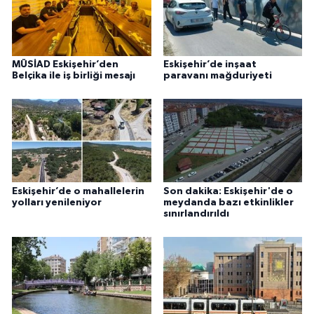
MÜSİAD Eskişehir’den
Eskişehir’de inşaat
Belçika ile iş birliği mesajı
paravanı mağduriyeti
Eskişehir’de o mahallelerin
Son dakika: Eskişehir'de o
yolları yenileniyor
meydanda bazı etkinlikler
sınırlandırıldı