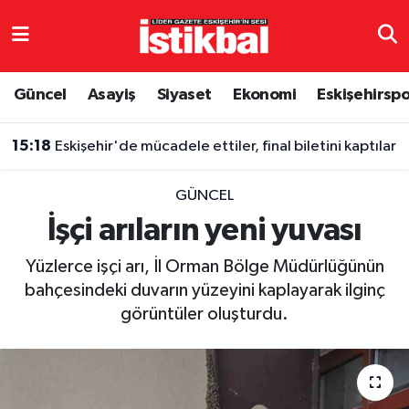
Eskişehirspor
Eskişehir Nöbetçi Eczaneler
Güncel
Asayiş
Siyaset
Ekonomi
Eskişehirsp
Güncel
Eskişehir Hava Durumu
15:18
Eskişehir'de mücadele ettiler, final biletini kaptılar
Asayiş
Eskişehir Namaz Vakitleri
GÜNCEL
Siyaset
Eskişehir Trafik Yoğunluk Haritası
İşçi arıların yeni yuvası
Spor
TFF 3.Lig 4.Grup Puan Durumu ve Fikstür
Yüzlerce işçi arı, İl Orman Bölge Müdürlüğünün
bahçesindeki duvarın yüzeyini kaplayarak ilginç
Eğitim
Tüm Manşetler
görüntüler oluşturdu.
Ekonomi
Son Dakika Haberleri
Sağlık
Haber Arşivi