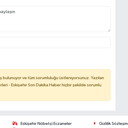
ş bulunuyor ve tüm sorumluluğu üstleniyorsunuz. Yazılan
leri - Eskişehir Son Dakika Haber hiçbir şekilde sorumlu
Eskişehir Nöbetçi Eczaneler
Gizlilik Sözleşm