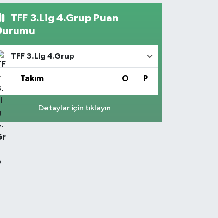
TFF 3.Lig 4.Grup Puan
Durumu
TFF 3.Lig 4.Grup
#
Takım
O
P
Detaylar için tıklayın