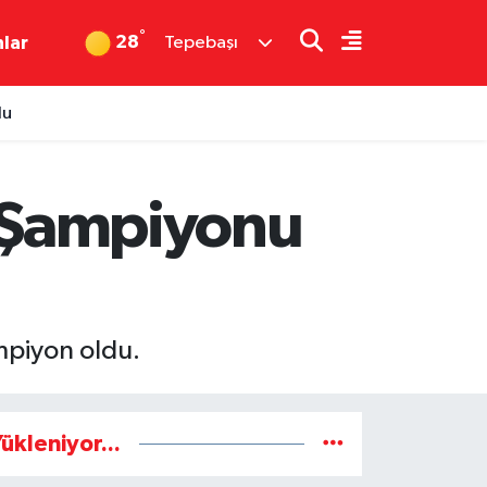
°
28
nlar
Tepebaşı
du
e Şampiyonu
mpiyon oldu.
ükleniyor...