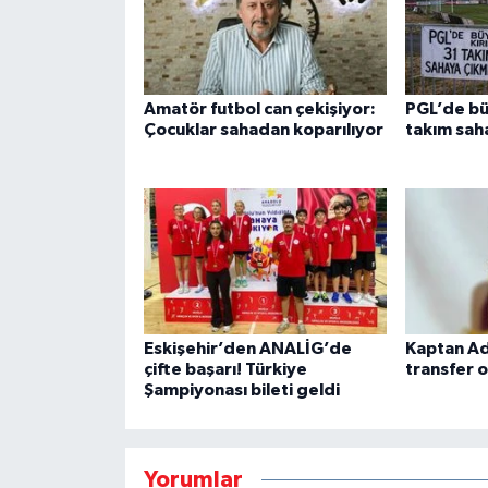
Amatör futbol can çekişiyor:
PGL’de bü
Çocuklar sahadan koparılıyor
takım sah
Eskişehir’den ANALİG’de
Kaptan A
çifte başarı! Türkiye
transfer 
Şampiyonası bileti geldi
Yorumlar