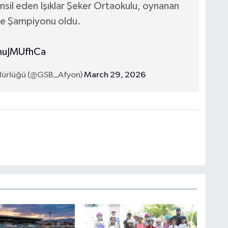
msil eden Işıklar Şeker Ortaokulu, oynanan
iye Şampiyonu oldu.
muJMUfhCa
üdürlüğü (@GSB_Afyon)
March 29, 2026