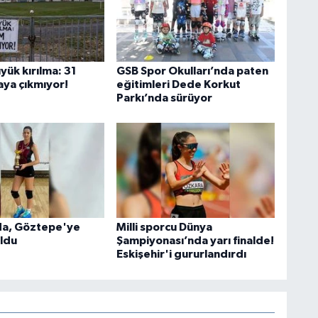
yük kırılma: 31
GSB Spor Okulları’nda paten
aya çıkmıyor!
eğitimleri Dede Korkut
Parkı’nda sürüyor
da, Göztepe'ye
Milli sporcu Dünya
oldu
Şampiyonası’nda yarı finalde!
Eskişehir'i gururlandırdı