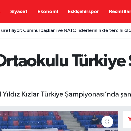
ş
Siyaset
Ekonomi
Eskişehirspor
Resmi ila
 üretiliyor: Cumhurbaşkanı ve NATO liderlerinin de tercihi ol
r Ortaokulu Türkiy
l Yıldız Kızlar Türkiye Şampiyonası’nda şa
Y