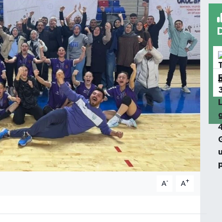
-
+
A
A