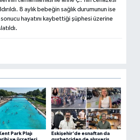
mlerinin tamamlaması ile anne Ç.'nin cenazesi
dırıldı. 8 aylık bebeğin sağlık durumunun ise
i sonucu hayatını kaybettiği şüphesi üzerine
latıldı.
Kent Park Plajı
Eskişehir’de esnaftan da
arihi ve ücretleri
gurbetçiden de alışveriş