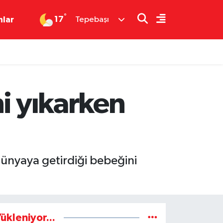
°
17
nlar
Tepebaşı
i yıkarken
ünyaya getirdiği bebeğini
ükleniyor...