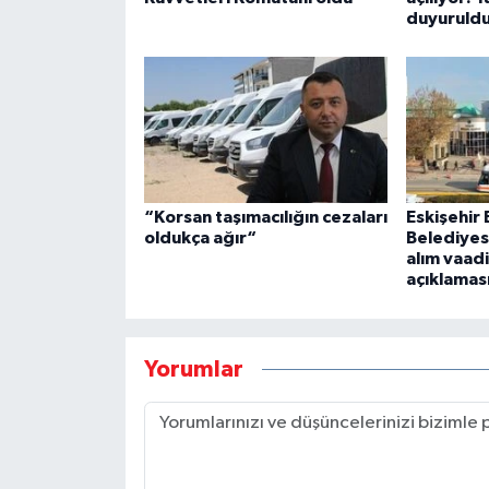
duyuruld
“Korsan taşımacılığın cezaları
Eskişehir
oldukça ağır“
Belediyesi
alım vaadi
açıklamas
Yorumlar