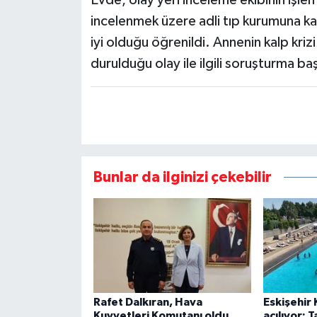
Evde, olay yeri inceleme ekibinin işle
incelenmek üzere adli tıp kurumuna kal
iyi olduğu öğrenildi. Annenin kalp kriz
durulduğu olay ile ilgili soruşturma baş
Bunlar da ilginizi çekebilir
Rafet Dalkıran, Hava
Eskişehir 
Kuvvetleri Komutanı oldu
açılıyor: T