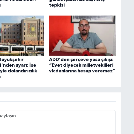
u
tepkisi
 Büyükşehir
ADD’den çerçeve yasa çıkışı:
'nden uyarı: İşe
“Evet diyecek milletvekilleri
yle dolandırıcılık
vicdanlarına hesap veremez”
ı