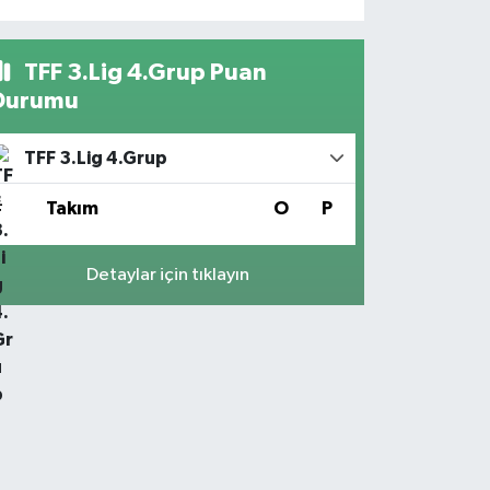
TFF 3.Lig 4.Grup Puan
Durumu
TFF 3.Lig 4.Grup
#
Takım
O
P
Detaylar için tıklayın