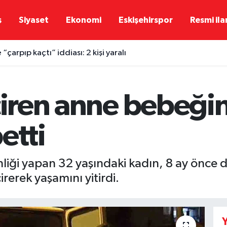
ş
Siyaset
Ekonomi
Eskişehirspor
Resmi ila
“çarpıp kaçtı” iddiası: 2 kişi yaralı
çiren anne bebeğin
etti
iği yapan 32 yaşındaki kadın, 8 ay önce d
rerek yaşamını yitirdi.
Y