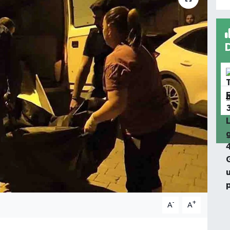
-
+
A
A