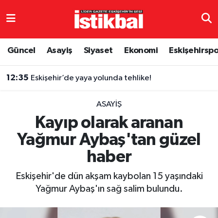
Eskişehirspor
Eskişehir Nöbetçi Eczaneler
Güncel
Asayiş
Siyaset
Ekonomi
Eskişehirsp
Güncel
Eskişehir Hava Durumu
12:35
Eskişehir’de yaya yolunda tehlike!
Asayiş
Eskişehir Namaz Vakitleri
ASAYIŞ
Siyaset
Eskişehir Trafik Yoğunluk Haritası
Kayıp olarak aranan
Yağmur Aybaş'tan güzel
Spor
TFF 3.Lig 4.Grup Puan Durumu ve Fikstür
haber
Eğitim
Tüm Manşetler
Eskişehir'de dün akşam kaybolan 15 yaşındaki
Ekonomi
Son Dakika Haberleri
Yağmur Aybaş'ın sağ salim bulundu.
Sağlık
Haber Arşivi