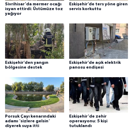
Sivrihisar'da mermer ocağı
Eskişehir’de ters yöne giren
isyan ettirdi: Üstümüze toz
servis korkuttu
yağıyor
Eskişehir’den yangın
Eskişehir’de açık elektrik
bölgesine destek
panosu endişesi
Porsuk Çayı kenarındaki
Eskişehir'de zehir
adamı 'sizlere gelsin'
operasyonu: 5 kişi
diyerek suya itti
tutuklandı