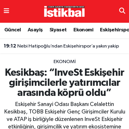
Eskişehirspor
Eskişehir Nöbetçi Eczaneler
Güncel
Asayiş
Siyaset
Ekonomi
Eskişehirsp
Güncel
Eskişehir Hava Durumu
19:12
Nebi Hatipoğlu’ndan Eskişehirspor’a yakın yakip
Asayiş
Eskişehir Namaz Vakitleri
EKONOMI
Siyaset
Eskişehir Trafik Yoğunluk Haritası
Kesikbaş: “InveSt Eskişehir
girişimcilerle yatırımcılar
Spor
TFF 3.Lig 4.Grup Puan Durumu ve Fikstür
arasında köprü oldu”
Eğitim
Tüm Manşetler
Eskişehir Sanayi Odası Başkanı Celalettin
Ekonomi
Son Dakika Haberleri
Kesikbaş, TOBB Eskişehir Genç Girişimciler Kurulu
ve ATAP iş birliğiyle düzenlenen InveSt Eskişehir
Sağlık
Haber Arşivi
etkinliğinin, girişimcilik ve yatırım ekosistemine