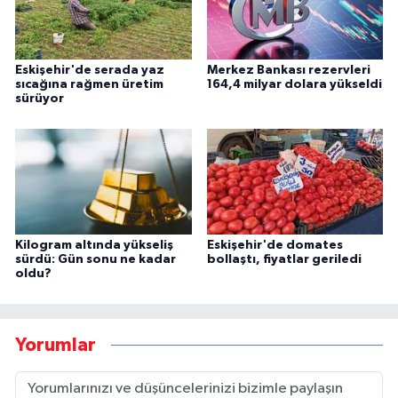
Eskişehir'de serada yaz
Merkez Bankası rezervleri
sıcağına rağmen üretim
164,4 milyar dolara yükseldi
sürüyor
Kilogram altında yükseliş
Eskişehir'de domates
sürdü: Gün sonu ne kadar
bollaştı, fiyatlar geriledi
oldu?
Yorumlar