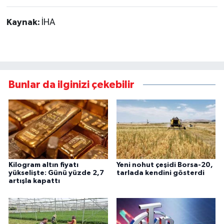
Kaynak:
İHA
Bunlar da ilginizi çekebilir
Kilogram altın fiyatı
Yeni nohut çeşidi Borsa-20,
yükselişte: Günü yüzde 2,7
tarlada kendini gösterdi
artışla kapattı