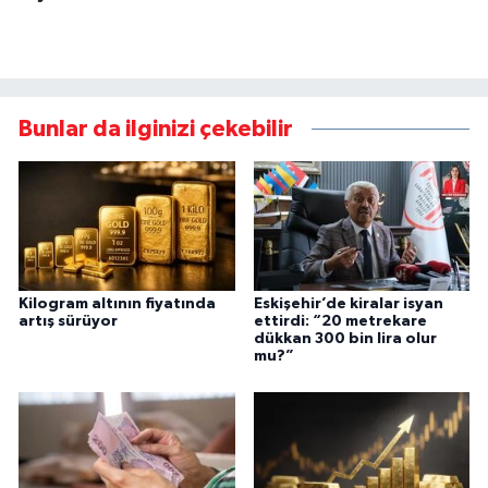
Bunlar da ilginizi çekebilir
Kilogram altının fiyatında
Eskişehir’de kiralar isyan
artış sürüyor
ettirdi: “20 metrekare
dükkan 300 bin lira olur
mu?”