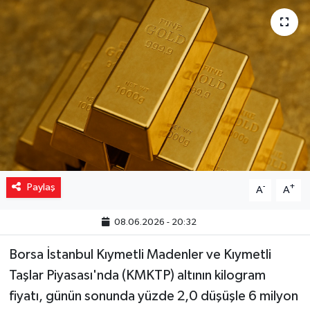
Yaşam
Resmi ilanlar
Paylaş
-
+
A
A
08.06.2026 - 20:32
Borsa İstanbul Kıymetli Madenler ve Kıymetli
Taşlar Piyasası'nda (KMKTP) altının kilogram
fiyatı, günün sonunda yüzde 2,0 düşüşle 6 milyon