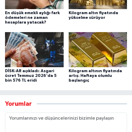
En düşük emekli aylığı fark
Kilogram altın fiyatında
ödemeleri ne zaman
yükselme sürüyor
hesaplara yatacak?
DİSK-AR açıkladı: Asgari
Kilogram altının fiyatında
ücret Temmuz 2026'da 5
artış: Haftaya olumlu
bin 576 TL eridi
başlangıç
Yorumlar