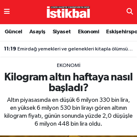
Eskişehirspor
Eskişehir Nöbetçi Eczaneler
Güncel
Asayiş
Siyaset
Ekonomi
Eskişehirsp
Güncel
Eskişehir Hava Durumu
11:19
Emirdağ yemekleri ve gelenekleri kitapla ölümsüzleşti
Asayiş
Eskişehir Namaz Vakitleri
EKONOMI
Siyaset
Eskişehir Trafik Yoğunluk Haritası
Kilogram altın haftaya nasıl
başladı?
Spor
TFF 3.Lig 4.Grup Puan Durumu ve Fikstür
Altın piyasasında en düşük 6 milyon 330 bin lira,
Eğitim
Tüm Manşetler
en yüksek 6 milyon 530 bin lirayı gören altının
kilogram fiyatı, günün sonunda yüzde 2,0 düşüşle
Ekonomi
Son Dakika Haberleri
6 milyon 448 bin lira oldu.
Sağlık
Haber Arşivi