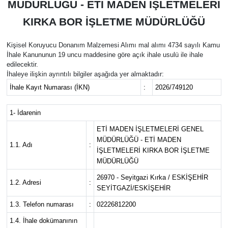
MÜDÜRLÜĞÜ - ETİ MADEN İŞLETMELERİ
Yaşam
KIRKA BOR İŞLETME MÜDÜRLÜĞÜ
Resmi ilanlar
Kişisel Koruyucu Donanım Malzemesi Alımı mal alımı 4734 sayılı Kamu
İhale Kanununun 19 uncu maddesine göre açık ihale usulü ile ihale
edilecektir.
İhaleye ilişkin ayrıntılı bilgiler aşağıda yer almaktadır:
İhale Kayıt Numarası (İKN)
:
2026/749120
1- İdarenin
ETİ MADEN İŞLETMELERİ GENEL
MÜDÜRLÜĞÜ - ETİ MADEN
1.1. Adı
:
İŞLETMELERİ KIRKA BOR İŞLETME
MÜDÜRLÜĞÜ
26970 - Seyitgazi Kırka / ESKİŞEHİR
1.2. Adresi
:
SEYİTGAZİ/ESKİŞEHİR
1.3. Telefon numarası
:
02226812200
1.4. İhale dokümanının