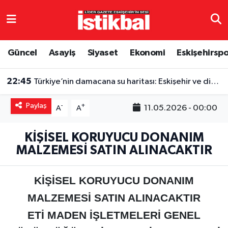
Eskişehirspor
Eskişehir Nöbetçi Eczaneler
Güncel
Asayiş
Siyaset
Ekonomi
Eskişehirsp
Güncel
Eskişehir Hava Durumu
22:45
Türkiye’nin damacana su haritası: Eskişehir ve diğer illerde fiyatlar ne kadar?
Asayiş
Eskişehir Namaz Vakitleri
Paylaş
-
+
11.05.2026 - 00:00
A
A
Siyaset
Eskişehir Trafik Yoğunluk Haritası
KİŞİSEL KORUYUCU DONANIM
Spor
TFF 3.Lig 4.Grup Puan Durumu ve Fikstür
MALZEMESİ SATIN ALINACAKTIR
Eğitim
Tüm Manşetler
KİŞİSEL KORUYUCU DONANIM
Ekonomi
Son Dakika Haberleri
MALZEMESİ SATIN ALINACAKTIR
ETİ MADEN İŞLETMELERİ GENEL
Sağlık
Haber Arşivi