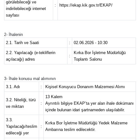
görülebileceği ve
:
https://ekap.kik.gov.tr/EKAP/
indirilebileceği internet
sayfası
2- İhalenin
2.1. Tarih ve Saati
:
02.06.2026 - 10:30
2.2. Yapılacağı (e-tekliflerin
Kırka Bor İşletme Müdürlüğü
:
açılacağı) adres
Toplantı Salonu
3- İhale konusu mal alımının
3.1. Adı
:
Kişisel Koruyucu Donanım Malzemesi Alımı
13 Kalem
3.2. Niteliği, türü
:
Ayrıntılı bilgiye EKAP’ta yer alan ihale dokümanı
ve miktarı
içinde bulunan idari şartnameden ulaşılabilir.
3.3.
Kırka Bor İşletme Müdürlüğü Yedek Malzeme
Yapılacağı/teslim
:
Ambarına teslim edilecektir.
edileceği yer