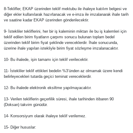
8-Teklifler, EKAP üzerinden teklif mektubu ile ihaleye katılım belgesi ve
diğer ekler kullanılarak hazırlanacak ve e-imza ile imzalanarak ihale tarih
ve saatine kadar EKAP üzerinden gönderilecektir.
9- İstekliler tekliflerini, her bir iş kaleminin miktarı ile bu iş kalemleri için
teklif edilen birim fiyatların çarpımı sonucu bulunan toplam bedel
üzerinden teklif birim fiyat şeklinde vereceklerdir. İhale sonucunda,
üzerine ihale yapılan istekliyle birim fiyat sözleşme imzalanacaktır.
10- Bu ihalede, işin tamamı için teklif verilecektir.
11- İstekliler teklif ettikleri bedelin %3’ünden az olmamak üzere kendi
belirleyecekleri tutarda geçici teminat vereceklerdir.
12- Bu ihalede elektronik eksiltme yapılmayacaktır.
13- Verilen tekliflerin geçerlilik süresi, ihale tarihinden itibaren 90
(Doksan) takvim günüdür.
14- Konsorsiyum olarak ihaleye teklif verilemez.
15- Diğer hususlar: