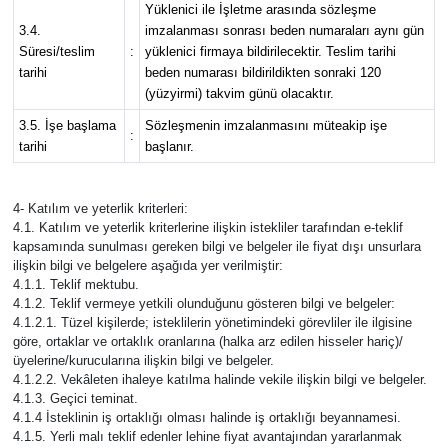
Yüklenici ile İşletme arasında sözleşme
3.4.
imzalanması sonrası beden numaraları aynı gün
Süresi/teslim
:
yüklenici firmaya bildirilecektir. Teslim tarihi
tarihi
beden numarası bildirildikten sonraki 120
(yüzyirmi) takvim günü olacaktır.
3.5. İşe başlama
Sözleşmenin imzalanmasını müteakip işe
:
tarihi
başlanır.
4- Katılım ve yeterlik kriterleri:
4.1. Katılım ve yeterlik kriterlerine ilişkin istekliler tarafından e-teklif
kapsamında sunulması gereken bilgi ve belgeler ile fiyat dışı unsurlara
ilişkin bilgi ve belgelere aşağıda yer verilmiştir:
4.1.1. Teklif mektubu.
4.1.2. Teklif vermeye yetkili olunduğunu gösteren bilgi ve belgeler:
4.1.2.1. Tüzel kişilerde; isteklilerin yönetimindeki görevliler ile ilgisine
göre, ortaklar ve ortaklık oranlarına (halka arz edilen hisseler hariç)/
üyelerine/kurucularına ilişkin bilgi ve belgeler.
4.1.2.2. Vekâleten ihaleye katılma halinde vekile ilişkin bilgi ve belgeler.
4.1.3. Geçici teminat.
4.1.4 İsteklinin iş ortaklığı olması halinde iş ortaklığı beyannamesi.
4.1.5. Yerli malı teklif edenler lehine fiyat avantajından yararlanmak