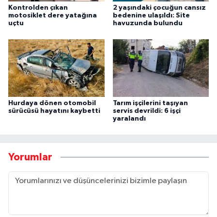
Kontrolden çıkan
2 yaşındaki çocuğun cansız
motosiklet dere yatağına
bedenine ulaşıldı: Site
uçtu
havuzunda bulundu
Hurdaya dönen otomobil
Tarım işçilerini taşıyan
sürücüsü hayatını kaybetti
servis devrildi: 6 işçi
yaralandı
Yorumlar