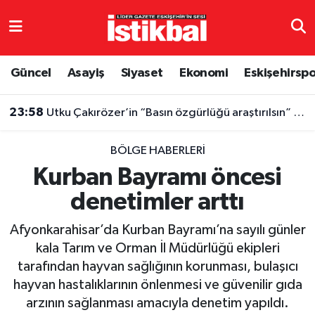
Eskişehirspor
Eskişehir Nöbetçi Eczaneler
Güncel
Asayiş
Siyaset
Ekonomi
Eskişehirsp
Güncel
Eskişehir Hava Durumu
23:58
Utku Çakırözer’in “Basın özgürlüğü araştırılsın” önergesi AK Parti ve MHP oylarıyla reddedildi
Asayiş
Eskişehir Namaz Vakitleri
BÖLGE HABERLERI
Siyaset
Eskişehir Trafik Yoğunluk Haritası
Kurban Bayramı öncesi
denetimler arttı
Spor
TFF 3.Lig 4.Grup Puan Durumu ve Fikstür
Afyonkarahisar’da Kurban Bayramı’na sayılı günler
Eğitim
Tüm Manşetler
kala Tarım ve Orman İl Müdürlüğü ekipleri
tarafından hayvan sağlığının korunması, bulaşıcı
Ekonomi
Son Dakika Haberleri
hayvan hastalıklarının önlenmesi ve güvenilir gıda
arzının sağlanması amacıyla denetim yapıldı.
Sağlık
Haber Arşivi