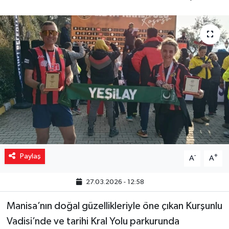
Yaşam
Resmi ilanlar
Paylaş
-
+
A
A
27.03.2026 - 12:58
Manisa’nın doğal güzellikleriyle öne çıkan Kurşunlu
Vadisi’nde ve tarihi Kral Yolu parkurunda