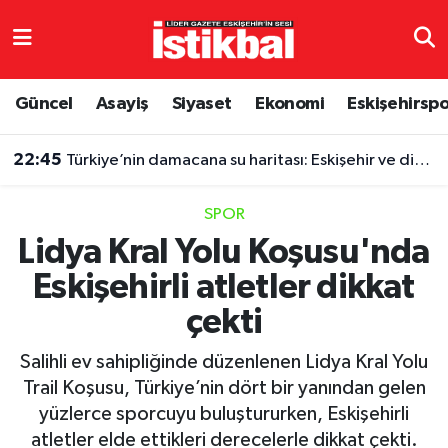
Eskişehirspor
Eskişehir Nöbetçi Eczaneler
Güncel
Asayiş
Siyaset
Ekonomi
Eskişehirsp
Güncel
Eskişehir Hava Durumu
22:45
Türkiye’nin damacana su haritası: Eskişehir ve diğer illerde fiyatlar ne kadar?
Asayiş
Eskişehir Namaz Vakitleri
SPOR
Siyaset
Eskişehir Trafik Yoğunluk Haritası
Lidya Kral Yolu Koşusu'nda
Eskişehirli atletler dikkat
Spor
TFF 3.Lig 4.Grup Puan Durumu ve Fikstür
çekti
Eğitim
Tüm Manşetler
Salihli ev sahipliğinde düzenlenen Lidya Kral Yolu
Ekonomi
Son Dakika Haberleri
Trail Koşusu, Türkiye’nin dört bir yanından gelen
yüzlerce sporcuyu buluştururken, Eskişehirli
Sağlık
Haber Arşivi
atletler elde ettikleri derecelerle dikkat çekti.