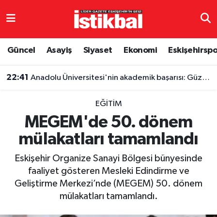
Eskişehirspor
Eskişehir Nöbetçi Eczaneler
Güncel
Asayiş
Siyaset
Ekonomi
Eskişehirsp
Güncel
Eskişehir Hava Durumu
22:41
Anadolu Üniversitesi'nin akademik başarısı: Güzel Sanatlar Fakültesi büyük destekçisi
Asayiş
Eskişehir Namaz Vakitleri
EĞITIM
Siyaset
Eskişehir Trafik Yoğunluk Haritası
MEGEM'de 50. dönem
mülakatları tamamlandı
Spor
TFF 3.Lig 4.Grup Puan Durumu ve Fikstür
Eskişehir Organize Sanayi Bölgesi bünyesinde
Eğitim
Tüm Manşetler
faaliyet gösteren Mesleki Edindirme ve
Geliştirme Merkezi’nde (MEGEM) 50. dönem
Ekonomi
Son Dakika Haberleri
mülakatları tamamlandı.
Sağlık
Haber Arşivi