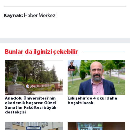
Kaynak:
Haber Merkezi
Bunlar da ilginizi çekebilir
Anadolu Üniversitesi'nin
Eskişehir’de 4 okul daha
akademik başarısı: Güzel
boşaltılacak
Sanatlar Fakültesi büyük
destekçisi