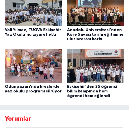
Vali Yılmaz, TÜGVA Eskişehir
Anadolu Üniversitesi'nden
Yaz Okulu'nu ziyaret etti
Kore Savaşı tarihi eğitimine
uluslararası katkı
Odunpazarı’nda kreşlerde
Eskişehir'den 35 öğrenci
yaz okulu programı sürüyor
bilim kampında hem
öğrendi hem eğlendi
Yorumlar