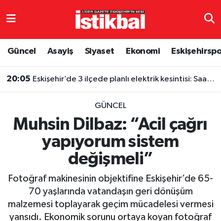
Eskişehirspor
Eskişehir Nöbetçi Eczaneler
Güncel
Asayiş
Siyaset
Ekonomi
Eskişehirsp
Güncel
Eskişehir Hava Durumu
20:05
Eskişehir’de 3 ilçede planlı elektrik kesintisi: Saatler belli oldu
Asayiş
Eskişehir Namaz Vakitleri
GÜNCEL
Siyaset
Eskişehir Trafik Yoğunluk Haritası
Muhsin Dilbaz: “Acil çağrı
yapıyorum sistem
Spor
TFF 3.Lig 4.Grup Puan Durumu ve Fikstür
değişmeli”
Eğitim
Tüm Manşetler
Fotoğraf makinesinin objektifine Eskişehir’de 65-
Ekonomi
Son Dakika Haberleri
70 yaşlarında vatandaşın geri dönüşüm
malzemesi toplayarak geçim mücadelesi vermesi
Sağlık
Haber Arşivi
yansıdı. Ekonomik sorunu ortaya koyan fotoğraf