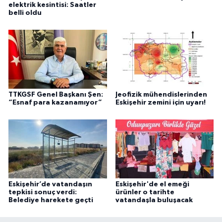
elektrik kesintisi: Saatler
belli oldu
TTKGSF Genel Başkanı Şen:
Jeofizik mühendislerinden
“Esnaf para kazanamıyor”
Eskişehir zemini için uyarı!
Eskişehir’de vatandaşın
Eskişehir'de el emeği
tepkisi sonuç verdi:
ürünler o tarihte
Belediye harekete geçti
vatandaşla buluşacak