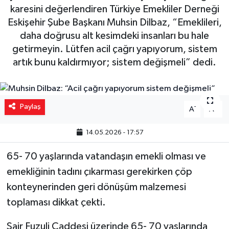
karesini değerlendiren Türkiye Emekliler Derneği
Yaşam
Eskişehir Şube Başkanı Muhsin Dilbaz, “Emeklileri,
daha doğrusu alt kesimdeki insanları bu hale
Resmi ilanlar
getirmeyin. Lütfen acil çağrı yapıyorum, sistem
artık bunu kaldırmıyor; sistem değişmeli” dedi.
Paylaş
-
+
A
A
14.05.2026 - 17:57
65- 70 yaşlarında vatandaşın emekli olması ve
emekliğinin tadını çıkarması gerekirken çöp
konteynerinden geri dönüşüm malzemesi
toplaması dikkat çekti.
Şair Fuzuli Caddesi üzerinde 65- 70 yaşlarında