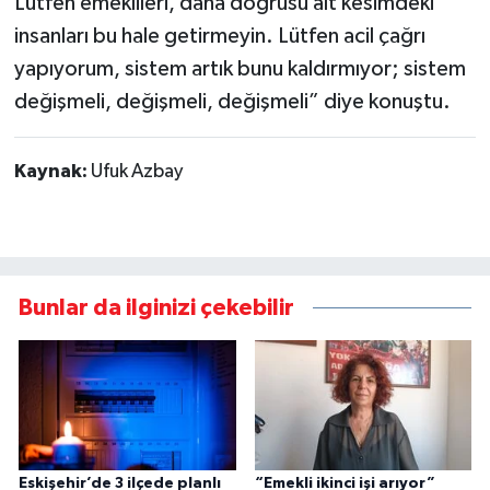
Lütfen emeklileri, daha doğrusu alt kesimdeki
insanları bu hale getirmeyin. Lütfen acil çağrı
yapıyorum, sistem artık bunu kaldırmıyor; sistem
değişmeli, değişmeli, değişmeli” diye konuştu.
Kaynak:
Ufuk Azbay
Bunlar da ilginizi çekebilir
Eskişehir’de 3 ilçede planlı
“Emekli ikinci işi arıyor”