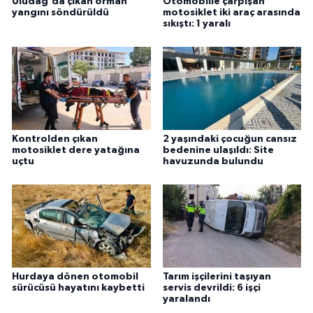
Uludağ'da çıkan orman
Otomobille çarpışan
yangını söndürüldü
motosiklet iki araç arasında
sıkıştı: 1 yaralı
Kontrolden çıkan
2 yaşındaki çocuğun cansız
motosiklet dere yatağına
bedenine ulaşıldı: Site
uçtu
havuzunda bulundu
Hurdaya dönen otomobil
Tarım işçilerini taşıyan
sürücüsü hayatını kaybetti
servis devrildi: 6 işçi
yaralandı