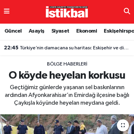
Eskişehirspor
Eskişehir Nöbetçi Eczaneler
Güncel
Asayiş
Siyaset
Ekonomi
Eskişehirsp
Güncel
Eskişehir Hava Durumu
22:45
Türkiye’nin damacana su haritası: Eskişehir ve diğer illerde fiyatlar ne kadar?
Asayiş
Eskişehir Namaz Vakitleri
BÖLGE HABERLERI
Siyaset
Eskişehir Trafik Yoğunluk Haritası
O köyde heyelan korkusu
Spor
TFF 3.Lig 4.Grup Puan Durumu ve Fikstür
Geçtiğimiz günlerde yaşanan sel baskınlarının
ardından Afyonkarahisar’ın Emirdağ ilçesine bağlı
Eğitim
Tüm Manşetler
Çaykışla köyünde heyelan meydana geldi.
Ekonomi
Son Dakika Haberleri
Sağlık
Haber Arşivi