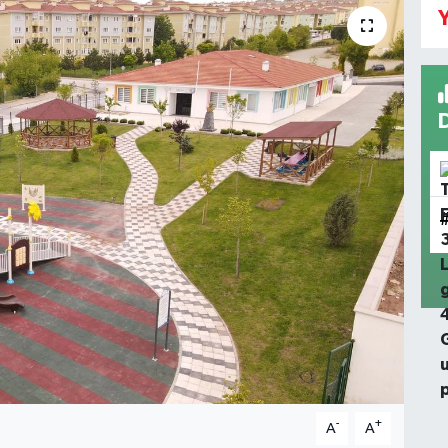
Y
-
+
A
A