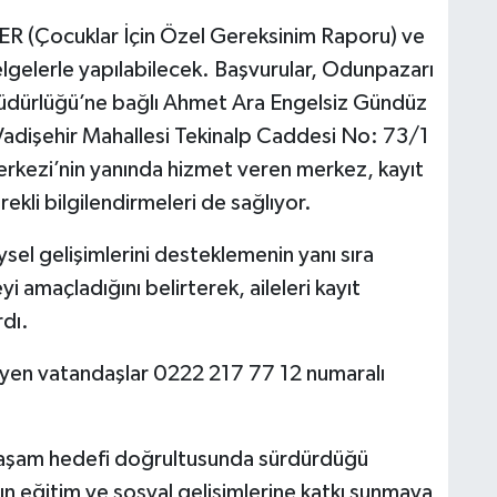
GER (Çocuklar İçin Özel Gereksinim Raporu) ve
elgelerle yapılabilecek. Başvurular, Odunpazarı
Müdürlüğü’ne bağlı Ahmet Ara Engelsiz Gündüz
 Vadişehir Mahallesi Tekinalp Caddesi No: 73/1
erkezi’nin yanında hizmet veren merkez, kayıt
ekli bilgilendirmeleri de sağlıyor.
ysel gelişimlerini desteklemenin yanı sıra
 amaçladığını belirterek, aileleri kayıt
dı.
isteyen vatandaşlar 0222 217 77 12 numaralı
 yaşam hedefi doğrultusunda sürdürdüğü
rın eğitim ve sosyal gelişimlerine katkı sunmaya