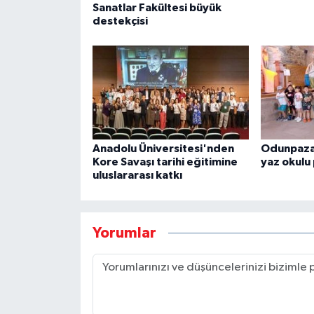
Sanatlar Fakültesi büyük
destekçisi
Anadolu Üniversitesi'nden
Odunpazar
Kore Savaşı tarihi eğitimine
yaz okulu
uluslararası katkı
Yorumlar