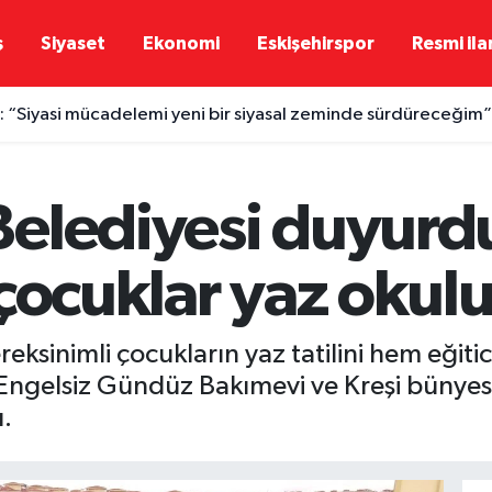
ş
Siyaset
Ekonomi
Eskişehirspor
Resmi ila
 “Siyasi mücadelemi yeni bir siyasal zeminde sürdüreceğim”
elediyesi duyurdu
çocuklar yaz okulu
ksinimli çocukların yaz tatilini hem eğitici
 Engelsiz Gündüz Bakımevi ve Kreşi bünyes
ı.