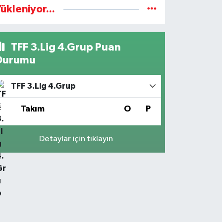
ükleniyor...
TFF 3.Lig 4.Grup Puan
Durumu
TFF 3.Lig 4.Grup
#
Takım
O
P
Detaylar için tıklayın