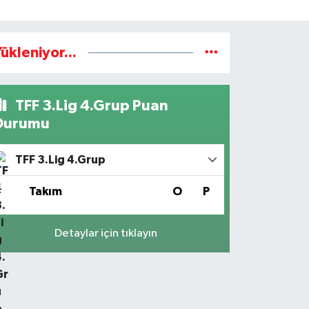
ükleniyor...
TFF 3.Lig 4.Grup Puan
Durumu
TFF 3.Lig 4.Grup
#
Takım
O
P
Detaylar için tıklayın