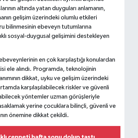
larının altında yatan duyguları anlamanın,
manın gelişim üzerindeki olumlu etkileri
ğru bilinmesinin ebeveyn tutumlarına
lıklı sosyal-duygusal gelişimini destekleyen
ebeveynlerinin en çok karşılaştığı konulardan
şkisi ele alındı. Programda, teknolojinin
anımının dikkat, uyku ve gelişim üzerindeki
l ortamda karşılaşılabilecek riskler ve güvenli
nabilecek yöntemler uzman görüşleriyle
asaklamak yerine çocuklara bilinçli, güvenli ve
anın önemine dikkat çekildi.
aklı cenneti hafta sonu dolup taştı