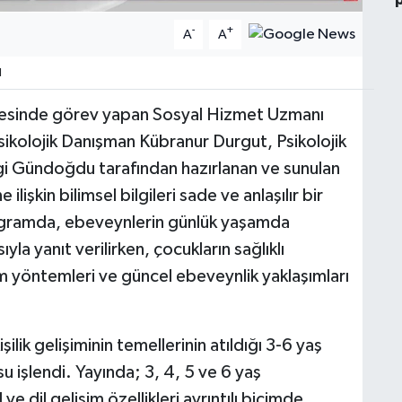
-
+
A
A
1
yesinde görev yapan Sosyal Hizmet Uzmanı
sikolojik Danışman Kübranur Durgut, Psikolojik
gi Gündoğdu tarafından hazırlanan ve sunulan
lişkin bilimsel bilgileri sade ve anlaşılır bir
Programda, ebeveynlerin günlük yaşamda
ıyla yanıt verilirken, çocukların sağlıklı
im yöntemleri ve güncel ebeveynlik yaklaşımları
lik gelişiminin temellerinin atıldığı 3-6 yaş
usu işlendi. Yayında; 3, 4, 5 ve 6 yaş
ve dil gelişim özellikleri ayrıntılı biçimde