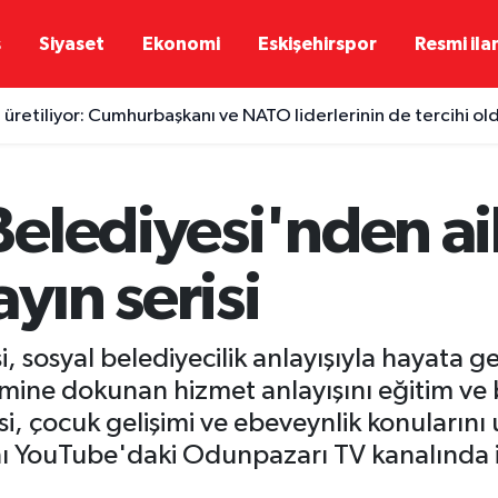
ş
Siyaset
Ekonomi
Eskişehirspor
Resmi ila
 üretiliyor: Cumhurbaşkanı ve NATO liderlerinin de tercihi ol
elediyesi'nden ail
yın serisi
 sosyal belediyecilik anlayışıyla hayata geç
ine dokunan hizmet anlayışını eğitim ve bi
, çocuk gelişimi ve ebeveynlik konularını 
ı YouTube'daki Odunpazarı TV kanalında i