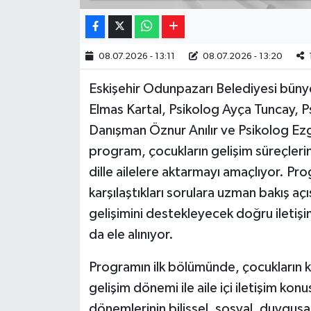
08.07.2026 - 13:11
08.07.2026 - 13:20
Eskişehir Odunpazarı Belediyesi bün
Elmas Kartal, Psikolog Ayça Tuncay, P
Danışman Öznur Anılır ve Psikolog Ez
program, çocukların gelişim süreçlerine i
dille ailelere aktarmayı amaçlıyor. 
karşılaştıkları sorulara uzman bakış açıs
gelişimini destekleyecek doğru iletiş
da ele alınıyor.
Programın ilk bölümünde, çocukların kişi
gelişim dönemi ile aile içi iletişim kon
dönemlerinin bilişsel, sosyal, duygusal 