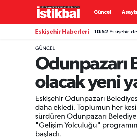
Güncel
Asayi
Eskişehirspor
Eskişehir Nöbetçi Eczaneler
Eskişehir Haberleri
10:52
Eskişehir'de
Güncel
Eskişehir Hava Durumu
GÜNCEL
Asayiş
Eskişehir Namaz Vakitleri
Odunpazarı B
Siyaset
Eskişehir Trafik Yoğunluk Haritası
olacak yeni ya
Spor
TFF 3.Lig 4.Grup Puan Durumu ve Fikstür
Eskişehir Odunpazarı Belediyesi,
Eğitim
Tüm Manşetler
daha ekledi. Toplumun her kesim
sürdüren Odunpazarı Belediyesi
Ekonomi
Son Dakika Haberleri
"Gelişim Yolculuğu" programın
Sağlık
Haber Arşivi
başladı.