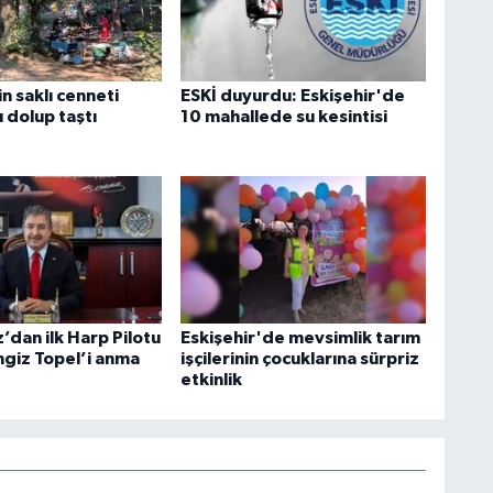
in saklı cenneti
ESKİ duyurdu: Eskişehir'de
 dolup taştı
10 mahallede su kesintisi
z’dan ilk Harp Pilotu
Eskişehir'de mevsimlik tarım
ngiz Topel’i anma
işçilerinin çocuklarına sürpriz
etkinlik