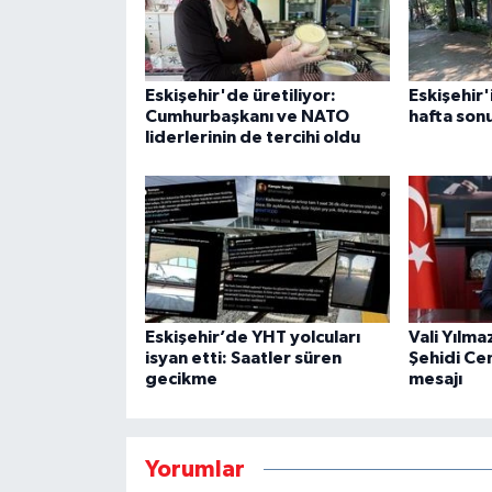
Eskişehir'de üretiliyor:
Eskişehir'
Cumhurbaşkanı ve NATO
hafta sonu
liderlerinin de tercihi oldu
Eskişehir’de YHT yolcuları
Vali Yılma
isyan etti: Saatler süren
Şehidi Ce
gecikme
mesajı
Yorumlar