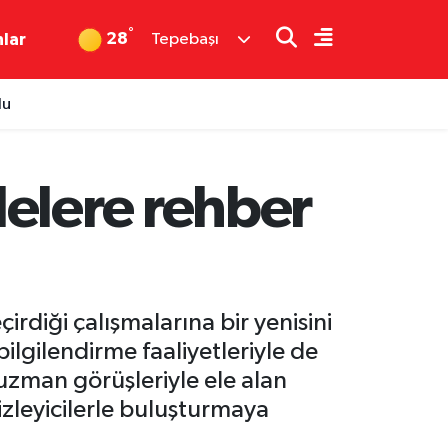
°
28
nlar
Tepebaşı
du
elere rehber
irdiği çalışmalarına bir yenisini
lgilendirme faaliyetleriyle de
uzman görüşleriyle ele alan
zleyicilerle buluşturmaya