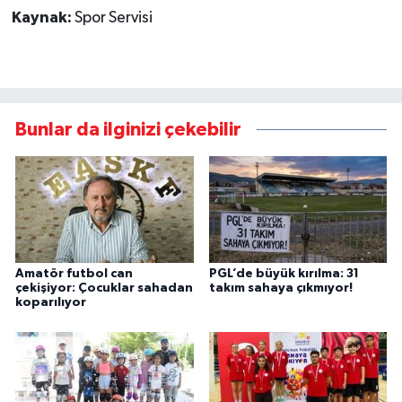
Kaynak:
Spor Servisi
Bunlar da ilginizi çekebilir
Amatör futbol can
PGL’de büyük kırılma: 31
çekişiyor: Çocuklar sahadan
takım sahaya çıkmıyor!
koparılıyor