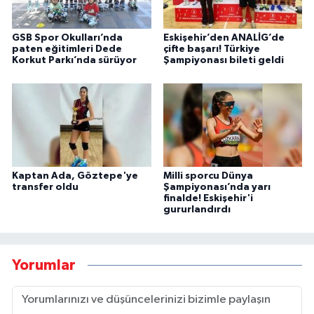
GSB Spor Okulları’nda
Eskişehir’den ANALİG’de
paten eğitimleri Dede
çifte başarı! Türkiye
Korkut Parkı’nda sürüyor
Şampiyonası bileti geldi
Kaptan Ada, Göztepe'ye
Milli sporcu Dünya
transfer oldu
Şampiyonası’nda yarı
finalde! Eskişehir'i
gururlandırdı
Yorumlar