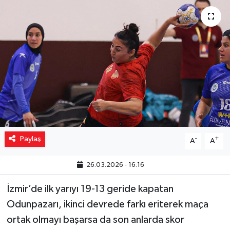
Yaşam
Resmi ilanlar
Paylaş
-
+
A
A
26.03.2026 - 16:16
İzmir’de ilk yarıyı 19-13 geride kapatan
Odunpazarı, ikinci devrede farkı eriterek maça
ortak olmayı başarsa da son anlarda skor