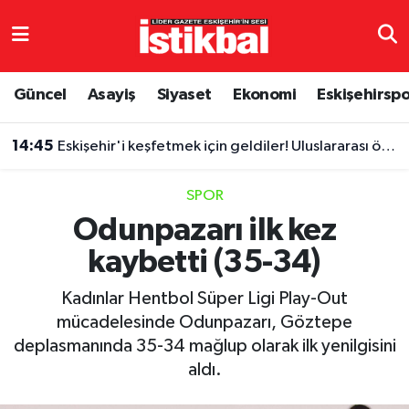
Eskişehirspor
Eskişehir Nöbetçi Eczaneler
Güncel
Asayiş
Siyaset
Ekonomi
Eskişehirsp
Güncel
Eskişehir Hava Durumu
14:45
Eskişehir'i keşfetmek için geldiler! Uluslararası öğrencilerin rotası dikkat çekti
Asayiş
Eskişehir Namaz Vakitleri
SPOR
Siyaset
Eskişehir Trafik Yoğunluk Haritası
Odunpazarı ilk kez
kaybetti (35-34)
Spor
TFF 3.Lig 4.Grup Puan Durumu ve Fikstür
Kadınlar Hentbol Süper Ligi Play-Out
Eğitim
Tüm Manşetler
mücadelesinde Odunpazarı, Göztepe
deplasmanında 35-34 mağlup olarak ilk yenilgisini
Ekonomi
Son Dakika Haberleri
aldı.
Sağlık
Haber Arşivi