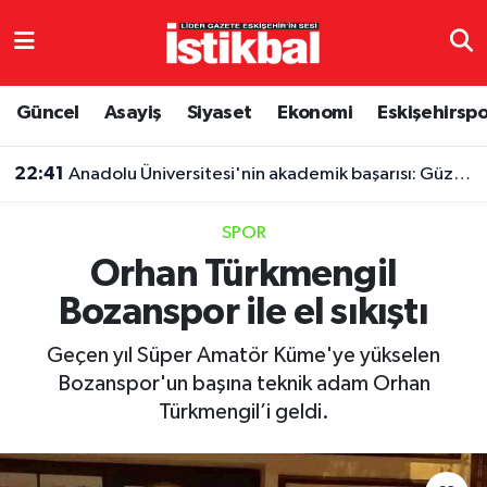
Eskişehirspor
Eskişehir Nöbetçi Eczaneler
Güncel
Asayiş
Siyaset
Ekonomi
Eskişehirsp
Güncel
Eskişehir Hava Durumu
22:41
Anadolu Üniversitesi'nin akademik başarısı: Güzel Sanatlar Fakültesi büyük destekçisi
Asayiş
Eskişehir Namaz Vakitleri
SPOR
Siyaset
Eskişehir Trafik Yoğunluk Haritası
Orhan Türkmengil
Bozanspor ile el sıkıştı
Spor
TFF 3.Lig 4.Grup Puan Durumu ve Fikstür
Geçen yıl Süper Amatör Küme'ye yükselen
Eğitim
Tüm Manşetler
Bozanspor'un başına teknik adam Orhan
Türkmengil’i geldi.
Ekonomi
Son Dakika Haberleri
Sağlık
Haber Arşivi