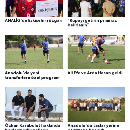
ANALİG'de Eskişehir rüzgarı
"Kupayı getirin primi siz
belirleyin"
Anadolu'da yeni
Ali Efe ve Arda Hasan geldi
transferlere özel program
Özkan Karabulut hakkında
Anadolu'da taşlar yerine