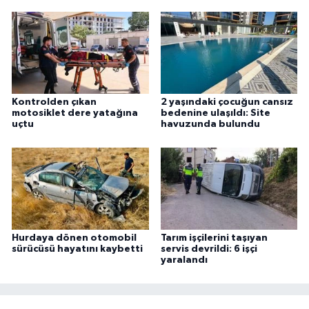
Kontrolden çıkan
2 yaşındaki çocuğun cansız
motosiklet dere yatağına
bedenine ulaşıldı: Site
uçtu
havuzunda bulundu
Hurdaya dönen otomobil
Tarım işçilerini taşıyan
sürücüsü hayatını kaybetti
servis devrildi: 6 işçi
yaralandı