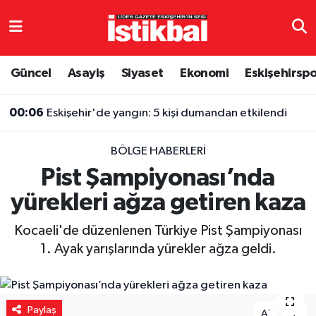
Eskişehirspor
Eskişehir Nöbetçi Eczaneler
Güncel
Asayiş
Siyaset
Ekonomi
Eskişehirsp
Güncel
Eskişehir Hava Durumu
00:06
Eskişehir'de yangın: 5 kişi dumandan etkilendi
Asayiş
Eskişehir Namaz Vakitleri
BÖLGE HABERLERI
Siyaset
Eskişehir Trafik Yoğunluk Haritası
Pist Şampiyonası’nda
yürekleri ağza getiren kaza
Spor
TFF 3.Lig 4.Grup Puan Durumu ve Fikstür
Kocaeli'de düzenlenen Türkiye Pist Şampiyonası
Eğitim
Tüm Manşetler
1. Ayak yarışlarında yürekler ağza geldi.
Ekonomi
Son Dakika Haberleri
Sağlık
Haber Arşivi
Paylaş
-
+
A
A