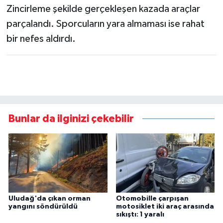
Zincirleme şekilde gerçekleşen kazada araçlar
parçalandı. Sporcuların yara almaması ise rahat
bir nefes aldırdı.
Bunlar da ilginizi çekebilir
Uludağ'da çıkan orman
Otomobille çarpışan
yangını söndürüldü
motosiklet iki araç arasında
sıkıştı: 1 yaralı