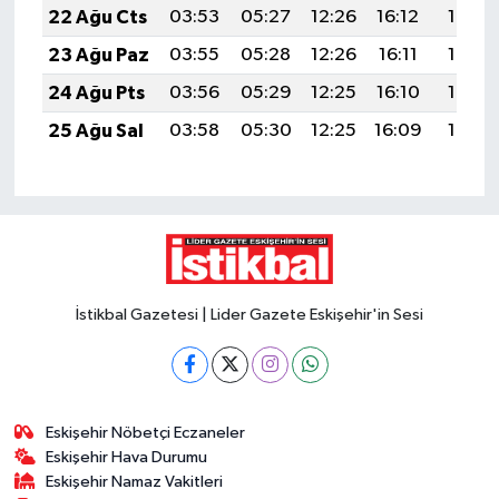
22 Ağu Cts
03:53
05:27
12:26
16:12
19:15
23 Ağu Paz
03:55
05:28
12:26
16:11
19:13
24 Ağu Pts
03:56
05:29
12:25
16:10
19:12
25 Ağu Sal
03:58
05:30
12:25
16:09
19:10
İstikbal Gazetesi | Lider Gazete Eskişehir'in Sesi
Eskişehir Nöbetçi Eczaneler
Eskişehir Hava Durumu
Eskişehir Namaz Vakitleri