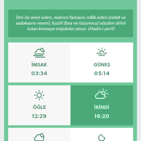
Yaşam
İlmi ile amel eden, malının fazlasını infâk eden (zekât ve
sadakasını veren), fuzûlî (boş ve lüzumsuz) sözden dilini
Resmi ilanlar
tutan kimseye müjdeler olsun. (Hadis-i şerif)
İMSAK
GÜNEŞ
03:34
05:14
ÖĞLE
İKINDI
12:29
16:20