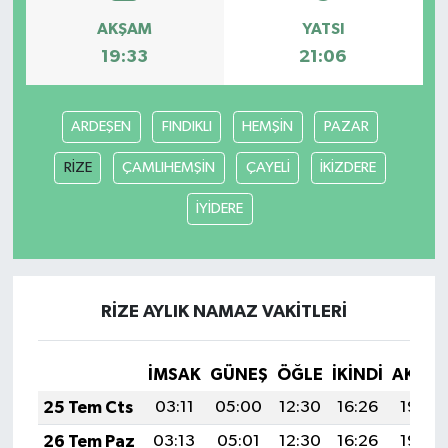
AKŞAM
YATSI
19:33
21:06
ARDEŞEN
FINDIKLI
HEMŞİN
PAZAR
RİZE
ÇAMLIHEMŞİN
ÇAYELİ
İKİZDERE
İYİDERE
RİZE AYLIK NAMAZ VAKITLERI
İMSAK
GÜNEŞ
ÖĞLE
İKINDI
AKŞA
25 Tem Cts
03:11
05:00
12:30
16:26
19:49
26 Tem Paz
03:13
05:01
12:30
16:26
19:48