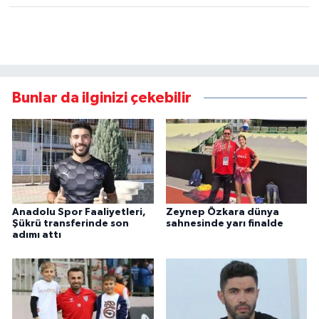
Bunlar da ilginizi çekebilir
Anadolu Spor Faaliyetleri,
Zeynep Özkara dünya
Şükrü transferinde son
sahnesinde yarı finalde
adımı attı