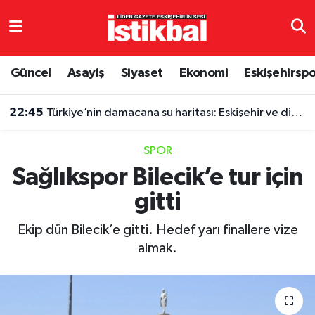
Eskişehirspor
Eskişehir Nöbetçi Eczaneler
Güncel
Asayiş
Siyaset
Ekonomi
Eskişehirsp
Güncel
Eskişehir Hava Durumu
22:45
Türkiye’nin damacana su haritası: Eskişehir ve diğer illerde fiyatlar ne kadar?
Asayiş
Eskişehir Namaz Vakitleri
SPOR
Siyaset
Eskişehir Trafik Yoğunluk Haritası
Sağlıkspor Bilecik’e tur için
gitti
Spor
TFF 3.Lig 4.Grup Puan Durumu ve Fikstür
Ekip dün Bilecik’e gitti. Hedef yarı finallere vize
Eğitim
Tüm Manşetler
almak.
Ekonomi
Son Dakika Haberleri
Sağlık
Haber Arşivi