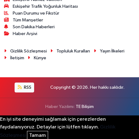
Eskişehir Trafik Yoğunluk Haritası
Puan Durumu ve Fikstür
Tüm Manşetler
Son Dakika Haberleri
Haber Arşivi
Gizlilik Sözleşmesi
Topluluk Kuralları
Yayın İlkeleri
İletişim
Künye
RSS
Copyright © 2026. Her hakkı saklıdır.
Haber Yazılımı:
TE Bilişim
En iyi site deneyimi sağlamak için çerezlerden
faydalanıyoruz. Detaylar için lütfen tıklayın.
Gizlilik
Sözleşmesi
Tamam