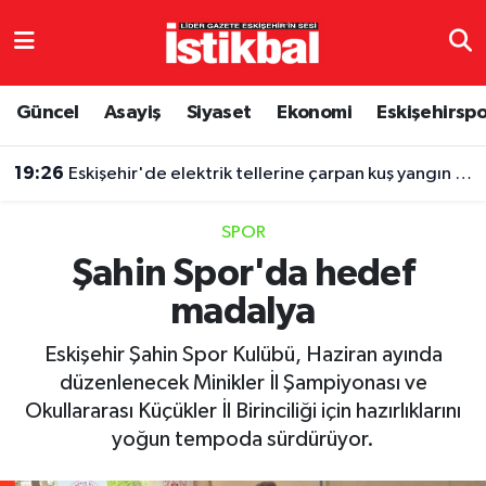
Eskişehirspor
Eskişehir Nöbetçi Eczaneler
Güncel
Asayiş
Siyaset
Ekonomi
Eskişehirsp
Güncel
Eskişehir Hava Durumu
19:26
Eskişehir'de elektrik tellerine çarpan kuş yangın çıkardı
Asayiş
Eskişehir Namaz Vakitleri
SPOR
Siyaset
Eskişehir Trafik Yoğunluk Haritası
Şahin Spor'da hedef
madalya
Spor
TFF 3.Lig 4.Grup Puan Durumu ve Fikstür
Eskişehir Şahin Spor Kulübü, Haziran ayında
Eğitim
Tüm Manşetler
düzenlenecek Minikler İl Şampiyonası ve
Okullararası Küçükler İl Birinciliği için hazırlıklarını
Ekonomi
Son Dakika Haberleri
yoğun tempoda sürdürüyor.
Sağlık
Haber Arşivi