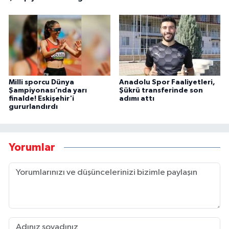
Milli sporcu Dünya
Anadolu Spor Faaliyetleri,
Şampiyonası’nda yarı
Şükrü transferinde son
finalde! Eskişehir'i
adımı attı
gururlandırdı
Yorumlar