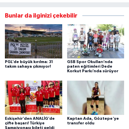
Bunlar da ilginizi çekebilir
PGL’de büyük kırılma: 31
GSB Spor Okulları’nda
takım sahaya çıkmıyor!
paten eğitimleri Dede
Korkut Parkı’nda sürüyor
Eskişehir’den ANALİG’de
Kaptan Ada, Göztepe'ye
çifte başarı! Türkiye
transfer oldu
Şampiyonası bileti geldi