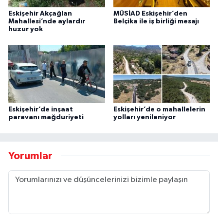
Eskişehir Akçağlan
MÜSİAD Eskişehir’den
Mahallesi’nde aylardır
Belçika ile iş birliği mesajı
huzur yok
Eskişehir’de inşaat
Eskişehir’de o mahallelerin
paravanı mağduriyeti
yolları yenileniyor
Yorumlar