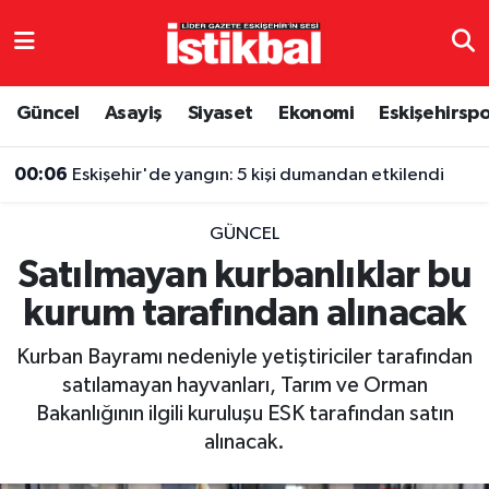
Eskişehirspor
Eskişehir Nöbetçi Eczaneler
Güncel
Asayiş
Siyaset
Ekonomi
Eskişehirsp
Güncel
Eskişehir Hava Durumu
00:06
Eskişehir'de yangın: 5 kişi dumandan etkilendi
Asayiş
Eskişehir Namaz Vakitleri
GÜNCEL
Siyaset
Eskişehir Trafik Yoğunluk Haritası
Satılmayan kurbanlıklar bu
kurum tarafından alınacak
Spor
TFF 3.Lig 4.Grup Puan Durumu ve Fikstür
Kurban Bayramı nedeniyle yetiştiriciler tarafından
Eğitim
Tüm Manşetler
satılamayan hayvanları, Tarım ve Orman
Bakanlığının ilgili kuruluşu ESK tarafından satın
Ekonomi
Son Dakika Haberleri
alınacak.
Sağlık
Haber Arşivi