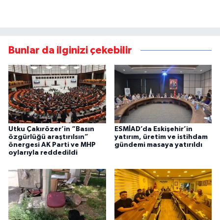
Bunlar da ilginizi çekebilir
Utku Çakırözer’in “Basın
ESMİAD’da Eskişehir’in
özgürlüğü araştırılsın”
yatırım, üretim ve istihdam
önergesi AK Parti ve MHP
gündemi masaya yatırıldı
oylarıyla reddedildi