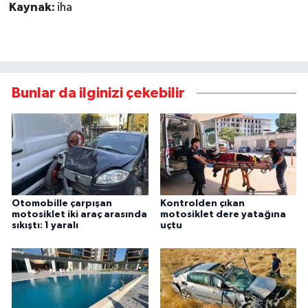
Kaynak:
iha
Bunlar da ilginizi çekebilir
Otomobille çarpışan
Kontrolden çıkan
motosiklet iki araç arasında
motosiklet dere yatağına
sıkıştı: 1 yaralı
uçtu