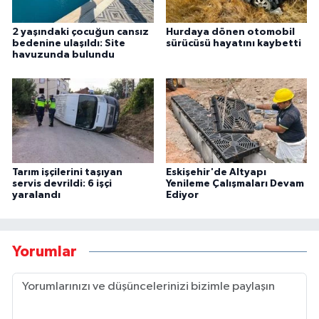
2 yaşındaki çocuğun cansız
Hurdaya dönen otomobil
bedenine ulaşıldı: Site
sürücüsü hayatını kaybetti
havuzunda bulundu
Tarım işçilerini taşıyan
Eskişehir'de Altyapı
servis devrildi: 6 işçi
Yenileme Çalışmaları Devam
yaralandı
Ediyor
Yorumlar