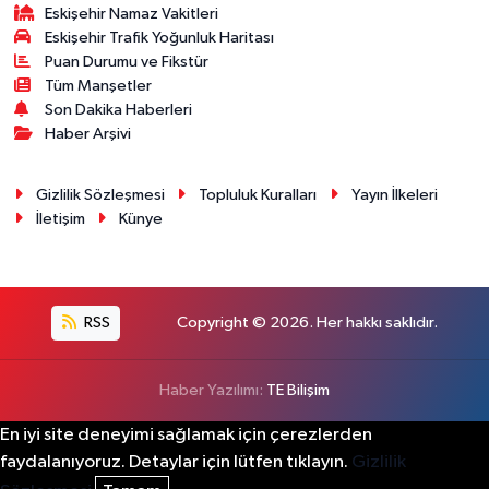
Eskişehir Namaz Vakitleri
Eskişehir Trafik Yoğunluk Haritası
Puan Durumu ve Fikstür
Tüm Manşetler
Son Dakika Haberleri
Haber Arşivi
Gizlilik Sözleşmesi
Topluluk Kuralları
Yayın İlkeleri
İletişim
Künye
RSS
Copyright © 2026. Her hakkı saklıdır.
Haber Yazılımı:
TE Bilişim
En iyi site deneyimi sağlamak için çerezlerden
faydalanıyoruz. Detaylar için lütfen tıklayın.
Gizlilik