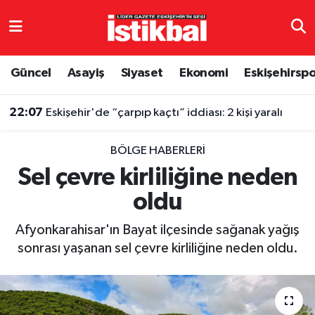
Eskişehirspor
Eskişehir Nöbetçi Eczaneler
Güncel
Asayiş
Siyaset
Ekonomi
Eskişehirsp
Güncel
Eskişehir Hava Durumu
22:07
Eskişehir'de “çarpıp kaçtı” iddiası: 2 kişi yaralı
Asayiş
Eskişehir Namaz Vakitleri
BÖLGE HABERLERI
Siyaset
Eskişehir Trafik Yoğunluk Haritası
Sel çevre kirliliğine neden
oldu
Spor
TFF 3.Lig 4.Grup Puan Durumu ve Fikstür
Afyonkarahisar'ın Bayat ilçesinde sağanak yağış
Eğitim
Tüm Manşetler
sonrası yaşanan sel çevre kirliliğine neden oldu.
Ekonomi
Son Dakika Haberleri
Sağlık
Haber Arşivi