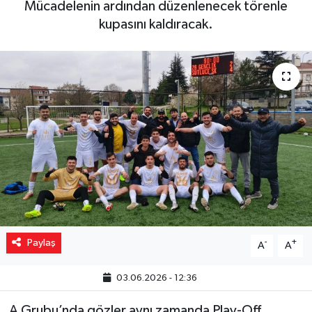
Mücadelenin ardından düzenlenecek törenle
kupasını kaldıracak.
Yaşam
Resmi ilanlar
Paylaş
-
+
A
A
03.06.2026 - 12:36
A Grubu’nda gözler aynı zamanda Play-Off