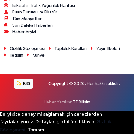
Eskişehir Trafik Yoğunluk Haritası
Puan Durumu ve Fikstür
Tüm Manşetler
Son Dakika Haberleri
Haber Arşivi
Gizlilik Sözleşmesi
Topluluk Kuralları
Yayın İlkeleri
İletişim
Künye
RSS
Copyright © 2026. Her hakkı saklıdır.
Haber Yazılımı:
TE Bilişim
En iyi site deneyimi sağlamak için çerezlerden
faydalanıyoruz. Detaylar için lütfen tıklayın.
Gizlilik
Sözleşmesi
Tamam