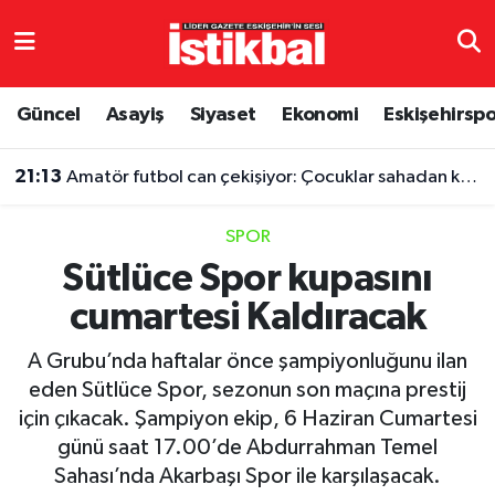
Eskişehirspor
Eskişehir Nöbetçi Eczaneler
Güncel
Asayiş
Siyaset
Ekonomi
Eskişehirsp
Güncel
Eskişehir Hava Durumu
21:13
Amatör futbol can çekişiyor: Çocuklar sahadan koparılıyor
Asayiş
Eskişehir Namaz Vakitleri
SPOR
Siyaset
Eskişehir Trafik Yoğunluk Haritası
Sütlüce Spor kupasını
cumartesi Kaldıracak
Spor
TFF 3.Lig 4.Grup Puan Durumu ve Fikstür
A Grubu’nda haftalar önce şampiyonluğunu ilan
Eğitim
Tüm Manşetler
eden Sütlüce Spor, sezonun son maçına prestij
için çıkacak. Şampiyon ekip, 6 Haziran Cumartesi
Ekonomi
Son Dakika Haberleri
günü saat 17.00’de Abdurrahman Temel
Sahası’nda Akarbaşı Spor ile karşılaşacak.
Sağlık
Haber Arşivi