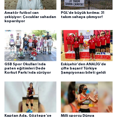
Amatör futbol can
PGL’de büyük kırılma: 31
çekişiyor: Çocuklar sahadan
takım sahaya çıkmıyor!
koparılıyor
GSB Spor Okulları’nda
Eskişehir’den ANALİG’de
paten eğitimleri Dede
çifte başarı! Türkiye
Korkut Parkı’nda sürüyor
Şampiyonası bileti geldi
Kaptan Ada, Göztepe'ye
Milli sporcu Dünya