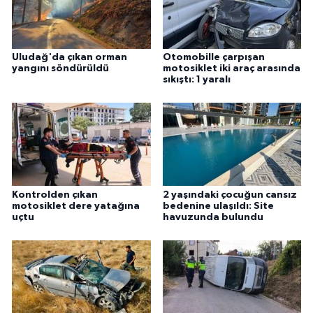
Uludağ'da çıkan orman
Otomobille çarpışan
yangını söndürüldü
motosiklet iki araç arasında
sıkıştı: 1 yaralı
Kontrolden çıkan
2 yaşındaki çocuğun cansız
motosiklet dere yatağına
bedenine ulaşıldı: Site
uçtu
havuzunda bulundu