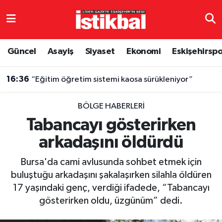
Eskişehirspor
Eskişehir Nöbetçi Eczaneler
Güncel
Asayiş
Siyaset
Ekonomi
Eskişehirsp
Güncel
Eskişehir Hava Durumu
16:36
“Eğitim öğretim sistemi kaosa sürükleniyor”
Asayiş
Eskişehir Namaz Vakitleri
BÖLGE HABERLERI
Siyaset
Eskişehir Trafik Yoğunluk Haritası
Tabancayı gösterirken
arkadaşını öldürdü
Spor
TFF 3.Lig 4.Grup Puan Durumu ve Fikstür
Bursa'da cami avlusunda sohbet etmek için
Eğitim
Tüm Manşetler
buluştuğu arkadaşını şakalaşırken silahla öldüren
17 yaşındaki genç, verdiği ifadede, “Tabancayı
Ekonomi
Son Dakika Haberleri
gösterirken oldu, üzgünüm” dedi.
Sağlık
Haber Arşivi