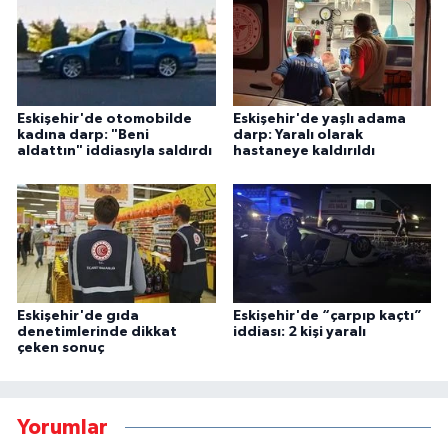
Eskişehir'de otomobilde
Eskişehir'de yaşlı adama
kadına darp: "Beni
darp: Yaralı olarak
aldattın" iddiasıyla saldırdı
hastaneye kaldırıldı
Eskişehir'de gıda
Eskişehir'de “çarpıp kaçtı”
denetimlerinde dikkat
iddiası: 2 kişi yaralı
çeken sonuç
Yorumlar