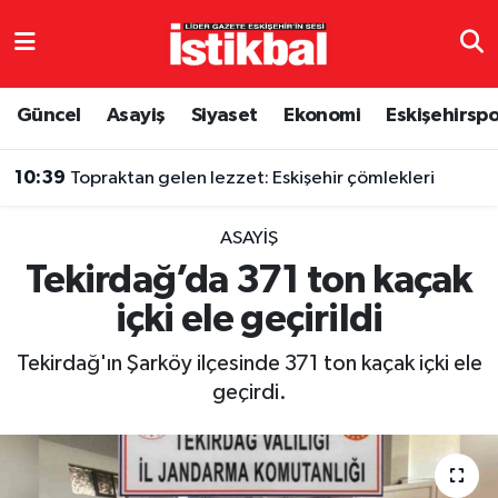
Eskişehirspor
Eskişehir Nöbetçi Eczaneler
Güncel
Asayiş
Siyaset
Ekonomi
Eskişehirsp
Güncel
Eskişehir Hava Durumu
10:39
Topraktan gelen lezzet: Eskişehir çömlekleri
Asayiş
Eskişehir Namaz Vakitleri
ASAYIŞ
Siyaset
Eskişehir Trafik Yoğunluk Haritası
Tekirdağ’da 371 ton kaçak
içki ele geçirildi
Spor
TFF 3.Lig 4.Grup Puan Durumu ve Fikstür
Tekirdağ'ın Şarköy ilçesinde 371 ton kaçak içki ele
Eğitim
Tüm Manşetler
geçirdi.
Ekonomi
Son Dakika Haberleri
Sağlık
Haber Arşivi