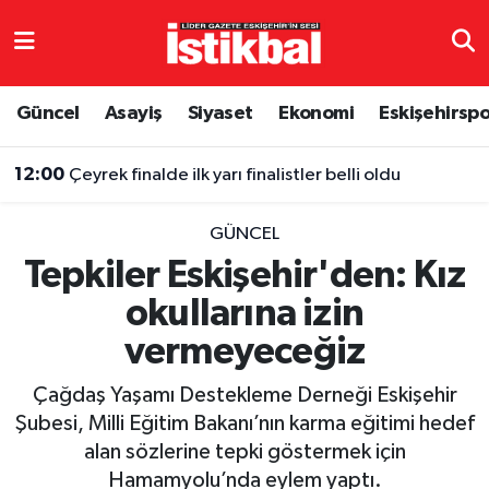
Eskişehirspor
Eskişehir Nöbetçi Eczaneler
Güncel
Asayiş
Siyaset
Ekonomi
Eskişehirsp
Güncel
Eskişehir Hava Durumu
12:00
Çeyrek finalde ilk yarı finalistler belli oldu
Asayiş
Eskişehir Namaz Vakitleri
GÜNCEL
Siyaset
Eskişehir Trafik Yoğunluk Haritası
Tepkiler Eskişehir'den: Kız
okullarına izin
Spor
TFF 3.Lig 4.Grup Puan Durumu ve Fikstür
vermeyeceğiz
Eğitim
Tüm Manşetler
Çağdaş Yaşamı Destekleme Derneği Eskişehir
Ekonomi
Son Dakika Haberleri
Şubesi, Milli Eğitim Bakanı’nın karma eğitimi hedef
alan sözlerine tepki göstermek için
Sağlık
Haber Arşivi
Hamamyolu’nda eylem yaptı.