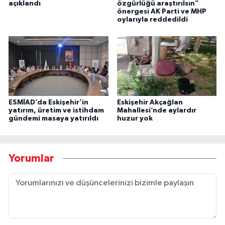
açıklandı
özgürlüğü araştırılsın”
önergesi AK Parti ve MHP
oylarıyla reddedildi
ESMİAD’da Eskişehir’in
Eskişehir Akçağlan
yatırım, üretim ve istihdam
Mahallesi’nde aylardır
gündemi masaya yatırıldı
huzur yok
Yorumlar