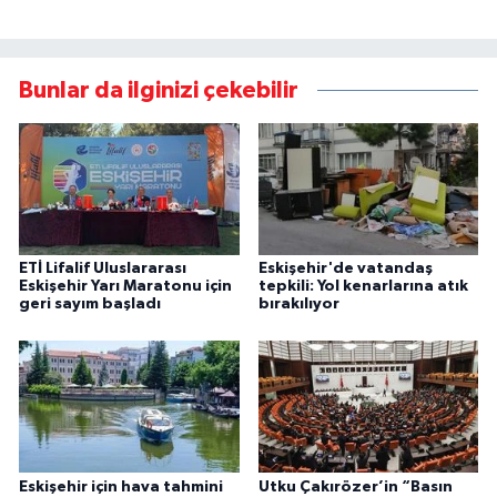
Bunlar da ilginizi çekebilir
ETİ Lifalif Uluslararası
Eskişehir'de vatandaş
Eskişehir Yarı Maratonu için
tepkili: Yol kenarlarına atık
geri sayım başladı
bırakılıyor
Eskişehir için hava tahmini
Utku Çakırözer’in “Basın