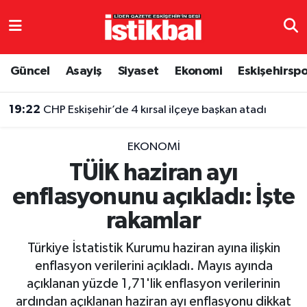
Eskişehirspor
Eskişehir Nöbetçi Eczaneler
Güncel
Asayiş
Siyaset
Ekonomi
Eskişehirsp
Güncel
Eskişehir Hava Durumu
19:22
CHP Eskişehir’de 4 kırsal ilçeye başkan atadı
Asayiş
Eskişehir Namaz Vakitleri
EKONOMI
Siyaset
Eskişehir Trafik Yoğunluk Haritası
TÜİK haziran ayı
enflasyonunu açıkladı: İşte
Spor
TFF 3.Lig 4.Grup Puan Durumu ve Fikstür
rakamlar
Eğitim
Tüm Manşetler
Türkiye İstatistik Kurumu haziran ayına ilişkin
Ekonomi
Son Dakika Haberleri
enflasyon verilerini açıkladı. Mayıs ayında
açıklanan yüzde 1,71'lik enflasyon verilerinin
Sağlık
Haber Arşivi
ardından açıklanan haziran ayı enflasyonu dikkat