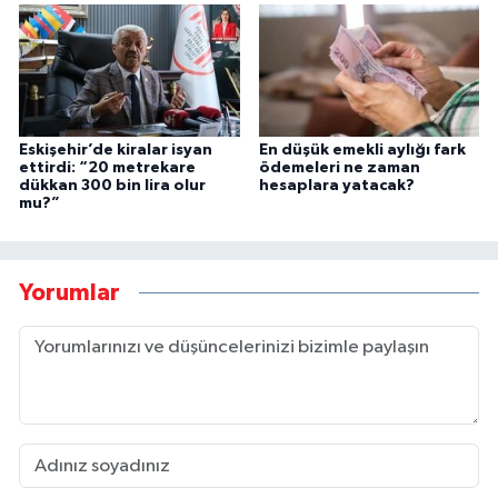
Eskişehir’de kiralar isyan
En düşük emekli aylığı fark
ettirdi: “20 metrekare
ödemeleri ne zaman
dükkan 300 bin lira olur
hesaplara yatacak?
mu?”
Yorumlar