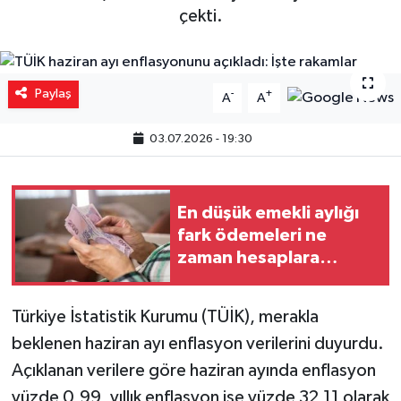
çekti.
Yaşam
Resmi ilanlar
Paylaş
-
+
A
A
03.07.2026 - 19:30
En düşük emekli aylığı
fark ödemeleri ne
zaman hesaplara
yatacak?
Türkiye İstatistik Kurumu (TÜİK), merakla
beklenen haziran ayı enflasyon verilerini duyurdu.
Açıklanan verilere göre haziran ayında enflasyon
yüzde 0,99, yıllık enflasyon ise yüzde 32,11 olarak