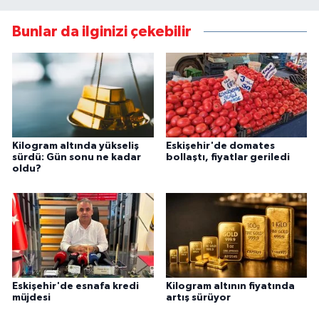
Bunlar da ilginizi çekebilir
Kilogram altında yükseliş
Eskişehir'de domates
sürdü: Gün sonu ne kadar
bollaştı, fiyatlar geriledi
oldu?
Eskişehir'de esnafa kredi
Kilogram altının fiyatında
müjdesi
artış sürüyor