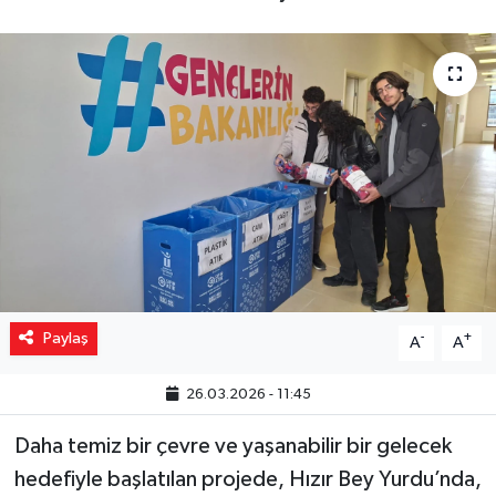
Yaşam
Resmi ilanlar
Paylaş
-
+
A
A
26.03.2026 - 11:45
Daha temiz bir çevre ve yaşanabilir bir gelecek
hedefiyle başlatılan projede, Hızır Bey Yurdu’nda,