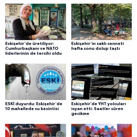
Eskişehir'de üretiliyor:
Eskişehir'in saklı cenneti
Cumhurbaşkanı ve NATO
hafta sonu dolup taştı
liderlerinin de tercihi oldu
ESKİ duyurdu: Eskişehir'de
Eskişehir’de YHT yolcuları
10 mahallede su kesintisi
isyan etti: Saatler süren
gecikme