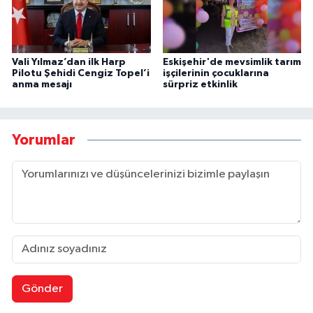
Vali Yılmaz’dan ilk Harp
Eskişehir'de mevsimlik tarım
Pilotu Şehidi Cengiz Topel’i
işçilerinin çocuklarına
anma mesajı
sürpriz etkinlik
Yorumlar
Gönder