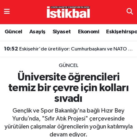
Eskişehirspor
Eskişehir Nöbetçi Eczaneler
Güncel
Asayiş
Siyaset
Ekonomi
Eskişehirsp
Güncel
Eskişehir Hava Durumu
10:52
Eskişehir'de üretiliyor: Cumhurbaşkanı ve NATO liderlerinin de tercihi oldu
Asayiş
Eskişehir Namaz Vakitleri
GÜNCEL
Siyaset
Eskişehir Trafik Yoğunluk Haritası
Üniversite öğrencileri
temiz bir çevre için kolları
Spor
TFF 3.Lig 4.Grup Puan Durumu ve Fikstür
sıvadı
Eğitim
Tüm Manşetler
Gençlik ve Spor Bakanlığı'na bağlı Hızır Bey
Ekonomi
Son Dakika Haberleri
Yurdu’nda, "Sıfır Atık Projesi" çerçevesinde
yürütülen çalışmalar öğrencilerin yoğun katılımıyla
Sağlık
Haber Arşivi
devam ediyor.