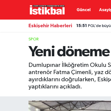
Güncel
Asayi
Eskişehirspor
Eskişehir Nöbetçi Eczaneler
Eskişehir Haberleri
15:51
PGL’de büyük
Güncel
Eskişehir Hava Durumu
SPOR
Asayiş
Eskişehir Namaz Vakitleri
Yeni döneme 
Siyaset
Eskişehir Trafik Yoğunluk Haritası
Dumlupınar İlköğretim Okulu Sp
Spor
TFF 3.Lig 4.Grup Puan Durumu ve Fikstür
antrenör Fatma Çimenli, yaz döne
ayırdıklarını doğrularken, Eskiş
Eğitim
Tüm Manşetler
yaptıklarını açıkladı.
Ekonomi
Son Dakika Haberleri
Sağlık
Haber Arşivi