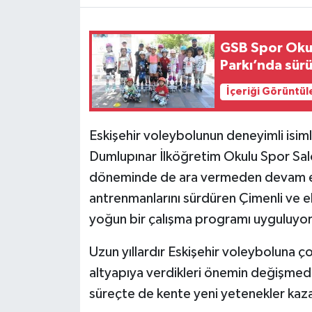
GSB Spor Okul
Parkı’nda sür
İçeriği Görüntül
Eskişehir voleybolunun deneyimli isiml
Dumlupınar İlköğretim Okulu Spor Sal
döneminde de ara vermeden devam ed
antrenmanlarını sürdüren Çimenli ve ek
yoğun bir çalışma programı uyguluyor
Uzun yıllardır Eskişehir voleyboluna 
altyapıya verdikleri önemin değişmed
süreçte de kente yeni yetenekler kazan