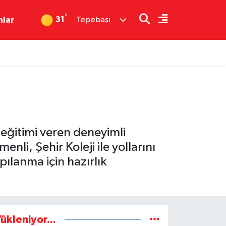
°
31
nlar
Tepebaşı
eğitimi veren deneyimli
li, Şehir Koleji ile yollarını
pılanma için hazırlık
ükleniyor...