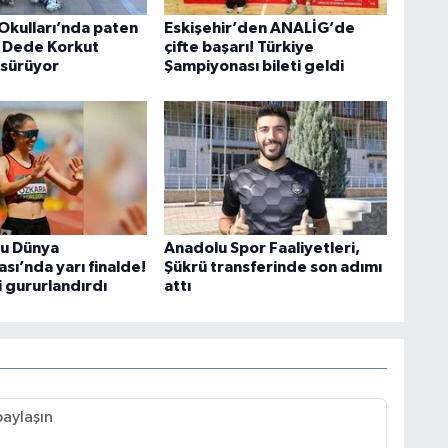
Okulları’nda paten
Eskişehir’den ANALİG’de
i Dede Korkut
çifte başarı! Türkiye
 sürüyor
Şampiyonası bileti geldi
cu Dünya
Anadolu Spor Faaliyetleri,
sı’nda yarı finalde!
Şükrü transferinde son adımı
i gururlandırdı
attı