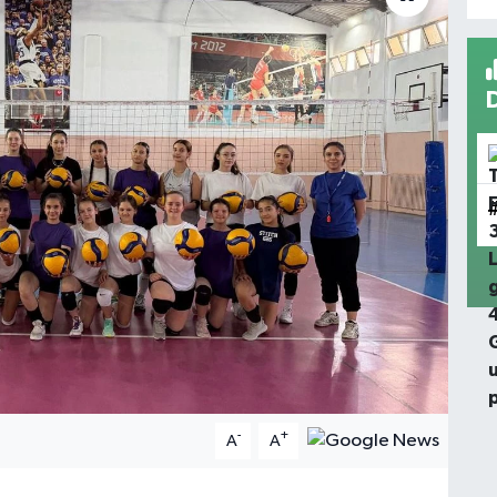
-
+
A
A