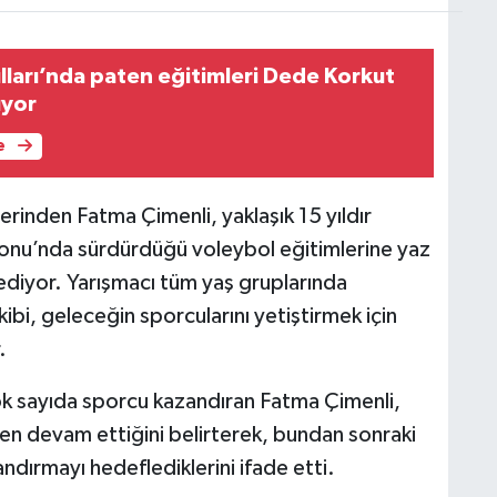
ları’nda paten eğitimleri Dede Korkut
üyor
e
erinden Fatma Çimenli, yaklaşık 15 yıldır
onu’nda sürdürdüğü voleybol eğitimlerine yaz
iyor. Yarışmacı tüm yaş gruplarında
ibi, geleceğin sporcularını yetiştirmek için
.
çok sayıda sporcu kazandıran Fatma Çimenli,
en devam ettiğini belirterek, bundan sonraki
dırmayı hedeflediklerini ifade etti.