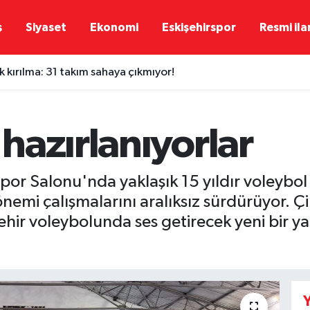
ş
Siyaset
Ekonomi
Eskişehirspor
Resmi ila
 kırılma: 31 takım sahaya çıkmıyor!
hazırlanıyorlar
or Salonu'nda yaklaşık 15 yıldır voleybol 
mi çalışmalarını aralıksız sürdürüyor. Çimen
ehir voleybolunda ses getirecek yeni bir ya
Y