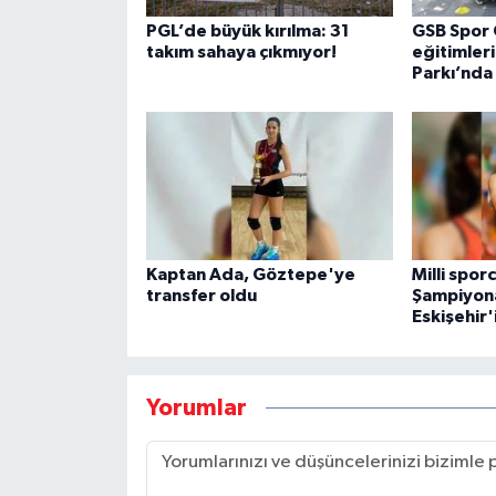
PGL’de büyük kırılma: 31
GSB Spor 
takım sahaya çıkmıyor!
eğitimler
Parkı’nda
Kaptan Ada, Göztepe'ye
Milli spor
transfer oldu
Şampiyona
Eskişehir'
Yorumlar