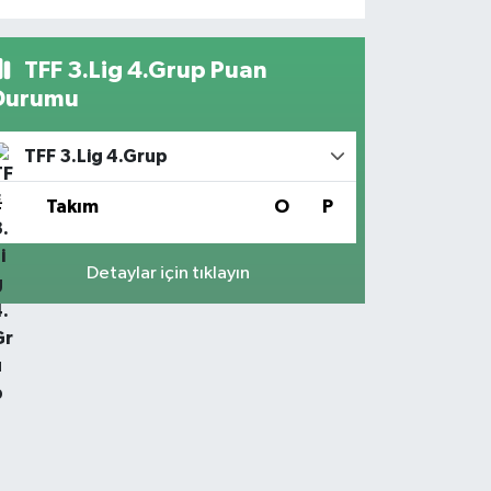
TFF 3.Lig 4.Grup Puan
Durumu
TFF 3.Lig 4.Grup
#
Takım
O
P
Detaylar için tıklayın