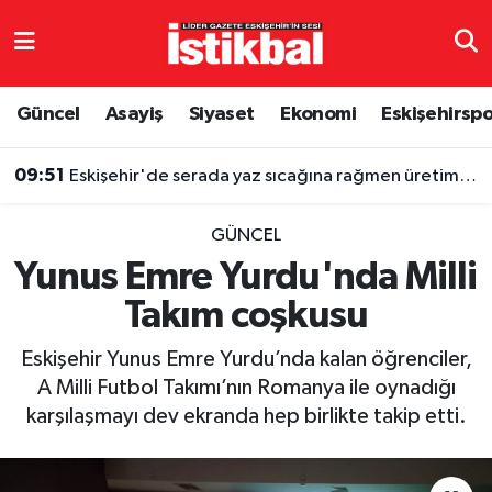
Eskişehirspor
Eskişehir Nöbetçi Eczaneler
Güncel
Asayiş
Siyaset
Ekonomi
Eskişehirsp
Güncel
Eskişehir Hava Durumu
09:51
Eskişehir'de serada yaz sıcağına rağmen üretim sürüyor
Asayiş
Eskişehir Namaz Vakitleri
GÜNCEL
Siyaset
Eskişehir Trafik Yoğunluk Haritası
Yunus Emre Yurdu'nda Milli
Takım coşkusu
Spor
TFF 3.Lig 4.Grup Puan Durumu ve Fikstür
Eskişehir Yunus Emre Yurdu’nda kalan öğrenciler,
Eğitim
Tüm Manşetler
A Milli Futbol Takımı’nın Romanya ile oynadığı
karşılaşmayı dev ekranda hep birlikte takip etti.
Ekonomi
Son Dakika Haberleri
Sağlık
Haber Arşivi