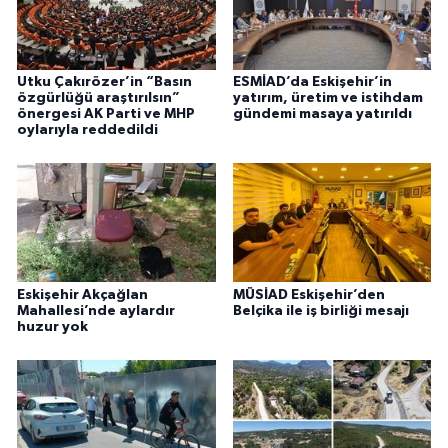
Utku Çakırözer’in “Basın
ESMİAD’da Eskişehir’in
özgürlüğü araştırılsın”
yatırım, üretim ve istihdam
önergesi AK Parti ve MHP
gündemi masaya yatırıldı
oylarıyla reddedildi
Eskişehir Akçağlan
MÜSİAD Eskişehir’den
Mahallesi’nde aylardır
Belçika ile iş birliği mesajı
huzur yok