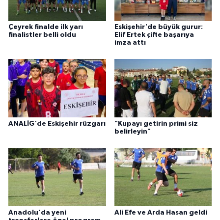
Çeyrek finalde ilk yarı
Eskişehir'de büyük gurur:
finalistler belli oldu
Elif Ertek çifte başarıya
imza attı
ANALİG'de Eskişehir rüzgarı
"Kupayı getirin primi siz
belirleyin"
Anadolu'da yeni
Ali Efe ve Arda Hasan geldi