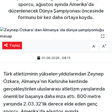
sporcu, ağustos ayında Amerika'da
Yaşam
düzenlenecek Dünya Şampiyonası öncesinde
formunu bir kez daha ortaya koydu.
Resmi ilanlar
Paylaş
-
+
A
A
01.06.2026 - 08:15
Türk atletizminin yükselen yıldızlarından Zeynep
Özkara, Almanya'nın Karlsruhe kentinde
gerçekleştirilen uluslararası atletizm yarışlarında
önemli bir başarıya daha imza attı. 800 metre
yarışında 2.03.32'lik derece elde eden genç
sporcu, Amerika’da ağustos ayında