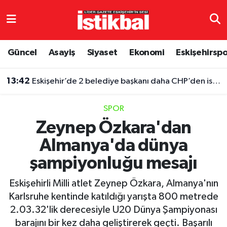
Eskişehirspor
Eskişehir Nöbetçi Eczaneler
Güncel
Asayiş
Siyaset
Ekonomi
Eskişehirsp
Güncel
Eskişehir Hava Durumu
13:42
Eskişehir’de 2 belediye başkanı daha CHP’den istifa etti
Asayiş
Eskişehir Namaz Vakitleri
SPOR
Siyaset
Eskişehir Trafik Yoğunluk Haritası
Zeynep Özkara'dan
Almanya'da dünya
Spor
TFF 3.Lig 4.Grup Puan Durumu ve Fikstür
şampiyonluğu mesajı
Eğitim
Tüm Manşetler
Eskişehirli Milli atlet Zeynep Özkara, Almanya'nın
Ekonomi
Son Dakika Haberleri
Karlsruhe kentinde katıldığı yarışta 800 metrede
2.03.32'lik derecesiyle U20 Dünya Şampiyonası
Sağlık
Haber Arşivi
barajını bir kez daha geliştirerek geçti. Başarılı