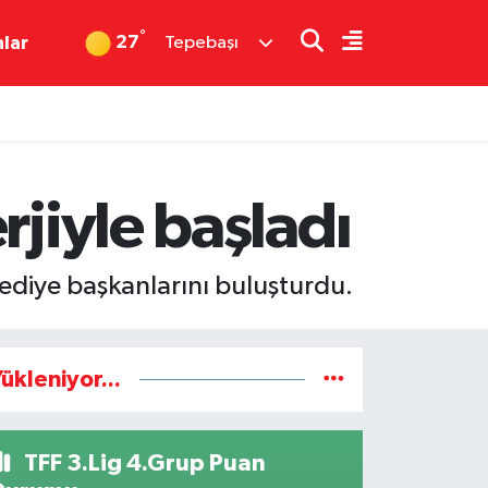
°
27
nlar
Tepebaşı
rjiyle başladı
lediye başkanlarını buluşturdu.
ükleniyor...
TFF 3.Lig 4.Grup Puan