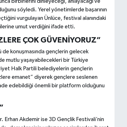
nca birbirlerini dinleyeceği, anlayacağı ve
duğunu söyledi. Yerel yönetimlerde başarının
tiğini vurgulayan Ünlüce, festival alanındaki
lerine umut verdiğini ifade etti.
SİZLERE ÇOK GÜVENİYORUZ”
llü de konuşmasında gençlerin gelecek
de mutlu yaşayabilecekleri bir Türkiye
iyet Halk Partili belediyelerin gençlerin
izlere emanet” diyerek gençlere seslenen
 ifade edebildiği önemli bir platform olduğunu
”
. Erhan Akdemir ise 3D Gençlik Festivali’nin