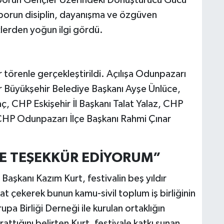
 Sporun disiplin, dayanışma ve özgüven
çlerden yoğun ilgi gördü.
bir törenle gerçekleştirildi. Açılışa Odunpazarı
r Büyükşehir Belediye Başkanı Ayşe Ünlüce,
, CHP Eskişehir İl Başkanı Talat Yalaz, CHP
ve CHP Odunpazarı İlçe Başkanı Rahmi Çınar
RE TEŞEKKÜR EDİYORUM”
aşkanı Kazım Kurt, festivalin beş yıldır
at çekerek bunun kamu-sivil toplum iş birliğinin
pa Birliği Derneği ile kurulan ortaklığın
attığını belirten Kurt, festivale katkı sunan