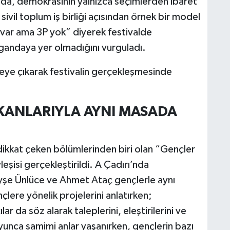
nda, demokrasinin yalnızca seçimlerden ibaret
sivil toplum iş birliği açısından örnek bir model
D var ama 3P yok” diyerek festivalde
andaya yer olmadığını vurguladı.
eye çıkarak festivalin gerçekleşmesinde
KANLARIYLA AYNI MASADA
n dikkat çeken bölümlerinden biri olan “Gençler
eşisi gerçekleştirildi. A Çadırı’nda
şe Ünlüce ve Ahmet Ataç gençlerle aynı
lere yönelik projelerini anlatırken;
lar da söz alarak taleplerini, eleştirilerini ve
oyunca samimi anlar yaşanırken, gençlerin bazı