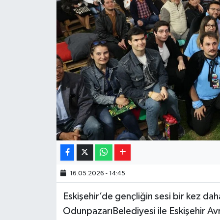
Yaşam
Resmi ilanlar
16.05.2026 - 14:45
Eskişehir’de gençliğin sesi bir kez dah
OdunpazarıBelediyesi ile Eskişehir Avru