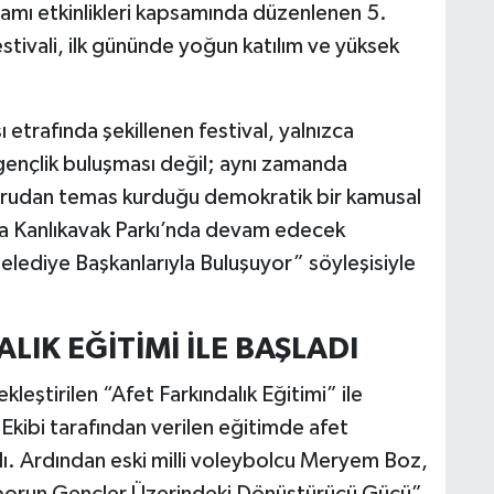
amı etkinlikleri kapsamında düzenlenen 5.
tivali, ilk gününde yoğun katılım ve yüksek
trafında şekillenen festival, yalnızca
 gençlik buluşması değil; aynı zamanda
doğrudan temas kurduğu demokratik bir kamusal
a Kanlıkavak Parkı’nda devam edecek
 Belediye Başkanlarıyla Buluşuyor” söyleşisiyle
LIK EĞİTİMİ İLE BAŞLADI
leştirilen “Afet Farkındalık Eğitimi” ile
kibi tarafından verilen eğitimde afet
dı. Ardından eski milli voleybolcu Meryem Boz,
porun Gençler Üzerindeki Dönüştürücü Gücü”