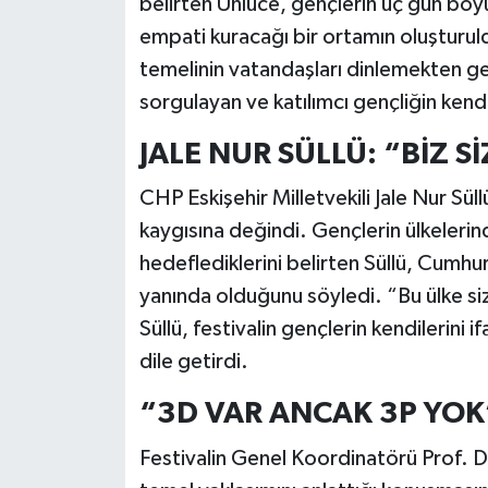
belirten Ünlüce, gençlerin üç gün boyu
empati kuracağı bir ortamın oluşturul
temelinin vatandaşları dinlemekten geç
sorgulayan ve katılımcı gençliğin kendi
JALE NUR SÜLLÜ: “BİZ 
CHP Eskişehir Milletvekili Jale Nur Sü
kaygısına değindi. Gençlerin ülkelerin
hedeflediklerini belirten Süllü, Cumhur
yanında olduğunu söyledi. “Bu ülke s
Süllü, festivalin gençlerin kendilerini
dile getirdi.
“3D VAR ANCAK 3P YOK
Festivalin Genel Koordinatörü Prof. Dr