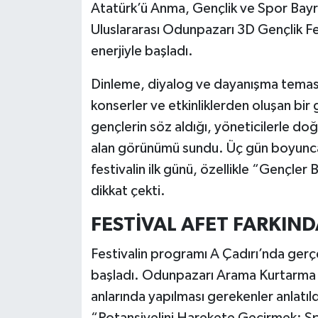
Atatürk’ü Anma, Gençlik ve Spor Bayr
Uluslararası Odunpazarı 3D Gençlik Fes
enerjiyle başladı.
Dinleme, diyalog ve dayanışma teması e
konserler ve etkinliklerden oluşan bir
gençlerin söz aldığı, yöneticilerle 
alan görünümü sundu. Üç gün boyunc
festivalin ilk günü, özellikle “Gençler
dikkat çekti.
FESTİVAL AFET FARKINDA
Festivalin programı A Çadırı’nda gerçek
başladı. Odunpazarı Arama Kurtarma E
anlarında yapılması gerekenler anlatıl
“Potansiyelini Harekete Geçirmek: S