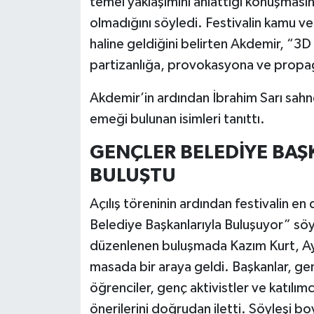
temel yaklaşımını anlattığı konuşması
olmadığını söyledi. Festivalin kamu ve 
haline geldiğini belirten Akdemir, “3
partizanlığa, provokasyona ve propag
Akdemir’in ardından İbrahim Sarı sahn
emeği bulunan isimleri tanıttı.
GENÇLER BELEDİYE BAŞ
BULUŞTU
Açılış töreninin ardından festivalin e
Belediye Başkanlarıyla Buluşuyor” söyl
düzenlenen buluşmada Kazım Kurt, Ay
masada bir araya geldi. Başkanlar, genç
öğrenciler, genç aktivistler ve katılımcı
önerilerini doğrudan iletti. Söyleşi b