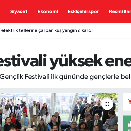
ş
Siyaset
Ekonomi
Eskişehirspor
Resmi ila
 elektrik tellerine çarpan kuş yangın çıkardı
stivali yüksek ene
ençlik Festivali ilk gününde gençlerle be
Y