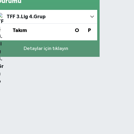
Durumu
TFF 3.Lig 4.Grup
#
Takım
O
P
Detaylar için tıklayın