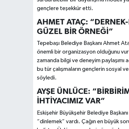
gençlere teşekkür etti.
AHMET ATAÇ: “DERNEK-B
GÜZEL BİR ÖRNEĞİ”
Tepebaşı Belediye Başkanı Ahmet Ataç 
önemli bir organizasyon olduğunu vurgu
zamanda bilgi ve deneyim paylaşımı aç
bu tür çalışmaların gençlerin sosyal ve
söyledi.
AYŞE ÜNLÜCE: “BİRBİRİ
İHTİYACIMIZ VAR”
Eskişehir Büyükşehir Belediye Başkan
“dinlemek” vardı. Çağın en büyük sorun