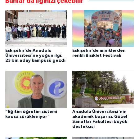
Bunlar da ilginizi çekebilir
Eskişehir’de Anadolu
Eskişehir’de miniklerden
Üniversitesi’ne yoğun ilgi:
renkli Bisiklet Festivali
23 bin aday kampüsü gezdi
“Eğitim öğretim sistemi
Anadolu Üniversitesi'nin
kaosa sürükleniyor”
akademik başarısı: Güzel
Sanatlar Fakültesi büyük
destekçisi