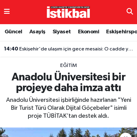
Eskişehirspor
Eskişehir Nöbetçi Eczaneler
Güncel
Asayiş
Siyaset
Ekonomi
Eskişehirsp
Güncel
Eskişehir Hava Durumu
14:40
Eskişehir'de ulaşım için gece mesaisi: O cadde yenilendi
Asayiş
Eskişehir Namaz Vakitleri
EĞITIM
Siyaset
Eskişehir Trafik Yoğunluk Haritası
Anadolu Üniversitesi bir
projeye daha imza attı
Spor
TFF 3.Lig 4.Grup Puan Durumu ve Fikstür
Anadolu Üniversitesi işbirliğinde hazırlanan "Yeni
Eğitim
Tüm Manşetler
Bir Turist Türü Olarak Dijital Göçebeler" isimli
proje TÜBİTAK’tan destek aldı.
Ekonomi
Son Dakika Haberleri
Sağlık
Haber Arşivi