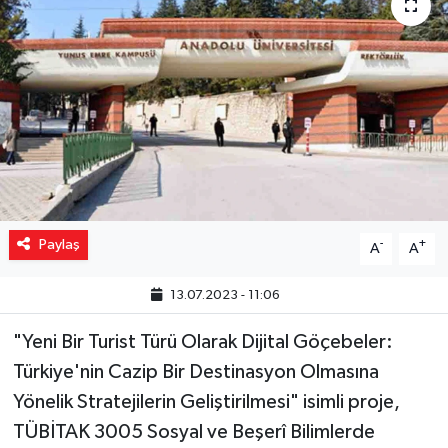
Yaşam
Resmi ilanlar
Paylaş
-
+
A
A
13.07.2023 - 11:06
"Yeni Bir Turist Türü Olarak Dijital Göçebeler:
Türkiye'nin Cazip Bir Destinasyon Olmasına
Yönelik Stratejilerin Geliştirilmesi" isimli proje,
TÜBİTAK 3005 Sosyal ve Beşerî Bilimlerde