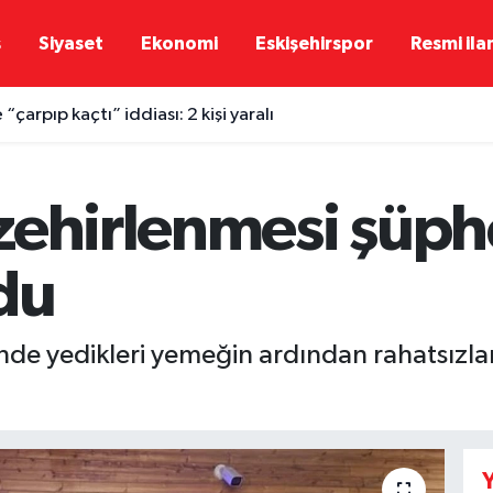
ş
Siyaset
Ekonomi
Eskişehirspor
Resmi ila
“çarpıp kaçtı” iddiası: 2 kişi yaralı
ehirlenmesi şüphe
du
inde yedikleri yemeğin ardından rahatsızla
Y