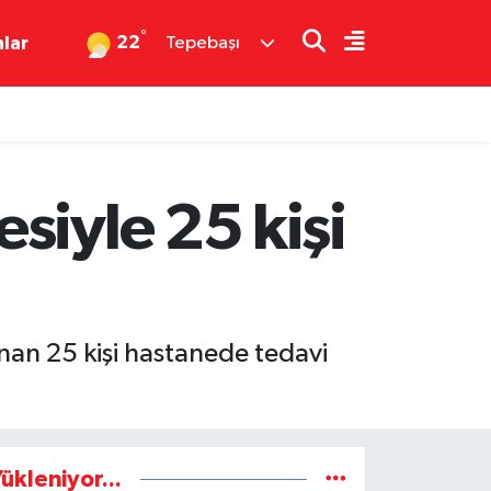
°
22
nlar
Tepebaşı
siyle 25 kişi
nan 25 kişi hastanede tedavi
ükleniyor...