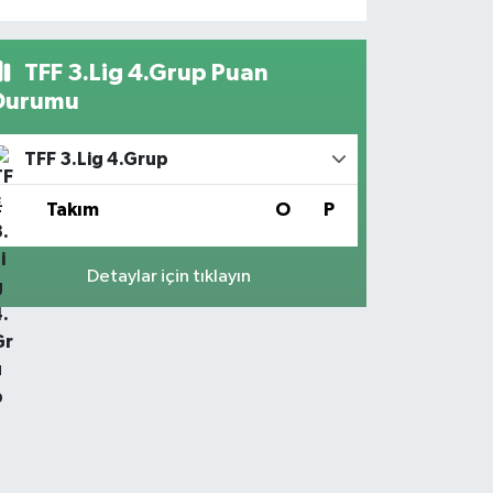
TFF 3.Lig 4.Grup Puan
Durumu
TFF 3.Lig 4.Grup
#
Takım
O
P
Detaylar için tıklayın