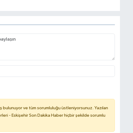
ş bulunuyor ve tüm sorumluluğu üstleniyorsunuz. Yazılan
leri - Eskişehir Son Dakika Haber hiçbir şekilde sorumlu