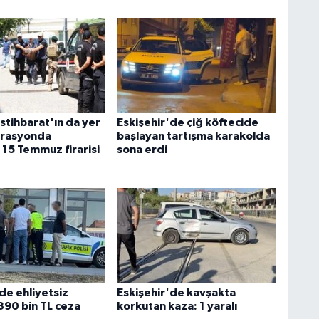
İstihbarat'ın da yer
Eskişehir'de çiğ köftecide
erasyonda
başlayan tartışma karakolda
 15 Temmuz firarisi
sona erdi
de ehliyetsiz
Eskişehir'de kavşakta
390 bin TL ceza
korkutan kaza: 1 yaralı