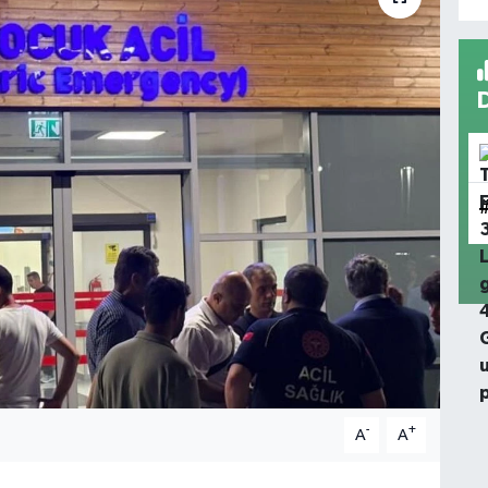
-
+
A
A