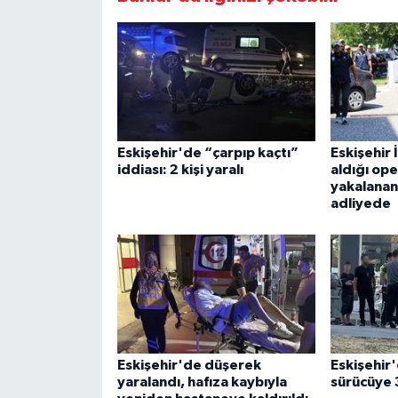
Eskişehir'de “çarpıp kaçtı”
Eskişehir 
iddiası: 2 kişi yaralı
aldığı op
yakalanan
adliyede
Eskişehir'de düşerek
Eskişehir'
yaralandı, hafıza kaybıyla
sürücüye 