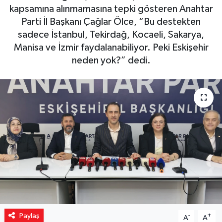
kapsamına alınmamasına tepki gösteren Anahtar
Yaşam
Parti İl Başkanı Çağlar Ölce, “Bu destekten
sadece İstanbul, Tekirdağ, Kocaeli, Sakarya,
Resmi ilanlar
Manisa ve İzmir faydalanabiliyor. Peki Eskişehir
neden yok?” dedi.
Paylaş
-
+
A
A