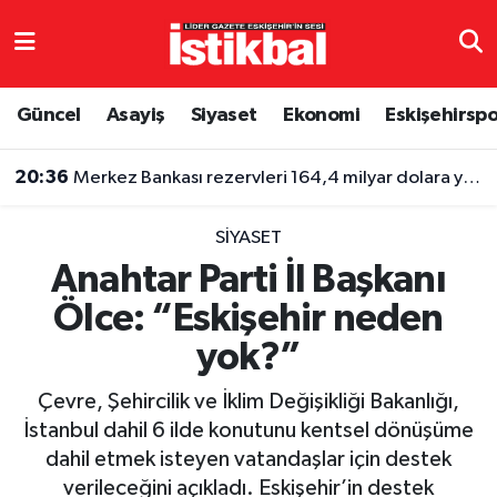
Eskişehirspor
Eskişehir Nöbetçi Eczaneler
Güncel
Asayiş
Siyaset
Ekonomi
Eskişehirsp
Güncel
Eskişehir Hava Durumu
20:36
Merkez Bankası rezervleri 164,4 milyar dolara yükseldi
Asayiş
Eskişehir Namaz Vakitleri
SIYASET
Siyaset
Eskişehir Trafik Yoğunluk Haritası
Anahtar Parti İl Başkanı
Ölce: “Eskişehir neden
Spor
TFF 3.Lig 4.Grup Puan Durumu ve Fikstür
yok?”
Eğitim
Tüm Manşetler
Çevre, Şehircilik ve İklim Değişikliği Bakanlığı,
Ekonomi
Son Dakika Haberleri
İstanbul dahil 6 ilde konutunu kentsel dönüşüme
dahil etmek isteyen vatandaşlar için destek
Sağlık
Haber Arşivi
verileceğini açıkladı. Eskişehir’in destek