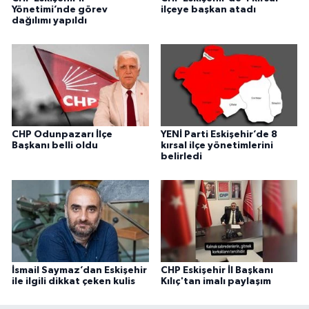
Yönetimi’nde görev
ilçeye başkan atadı
dağılımı yapıldı
CHP Odunpazarı İlçe
YENİ Parti Eskişehir’de 8
Başkanı belli oldu
kırsal ilçe yönetimlerini
belirledi
İsmail Saymaz’dan Eskişehir
CHP Eskişehir İl Başkanı
ile ilgili dikkat çeken kulis
Kılıç'tan imalı paylaşım